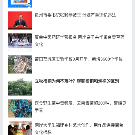
泉州市委书记张毅恭被查 涉嫌严重违纪违法
厦金中医药研学营报名 两岸亲子共学闽台青草药
文化
莆田荔城区实验学校9月开学，新增3660个学位
立秋梧桐为何不落叶？聊聊梧桐和泡桐的区别
误食野生菌中毒频发，云南毒菌超200种，警惕见
手青
两岸大学生福建乡村艺术创作，用作品连接闽台
文化根脉