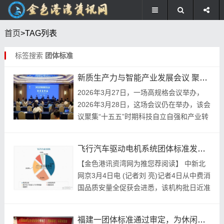
首页
>TAG列表
标签搜索
团体标准
新质生产力与智能产业发展会议 聚焦智能网联汽车等前沿
2026年3月27日，一场高规格会议举办，
2026年3月28日，这场会议仍在举办，该会
议聚集“十五五”时期科技自立自强和产业转
型升级的焦点，处在广东省广州市。由中国
自动化学会主办的2026国家新质生产...
飞行汽车驱动电机系统团体标准发布，填补国内空白助力产业发展
【金色港讯资湾网为推您荐阅读】 中新北
网京3月4日电 (记者刘 亮)记者4日从中费消
国品质安量全促获会进悉，该机构批日近准
发布《飞行汽用车驱动电统系机要求验试及
方法》团体标准。该标准了补填国内飞车汽
福建一团体标准通过审定，为休闲养生产业高质量发展指引方向
行...