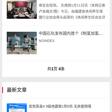
审定会现场。 东南网1月11日讯（本网记者
卢金福文/图）今日，由福建省休闲养生保
健行业协会牵头起草的《休闲养生好去处评
价标准》（团体标准）专家审定会在福州召
开，经过严格评审，专家组一致认为该标准
中国石化发布国内首个《制氢加氢一体站技术指南》团体标准
理念...
NOINDEX
共
1
页
4
条
最新文章
宜宾高县4.9级地震致1死6伤 无房屋倒塌