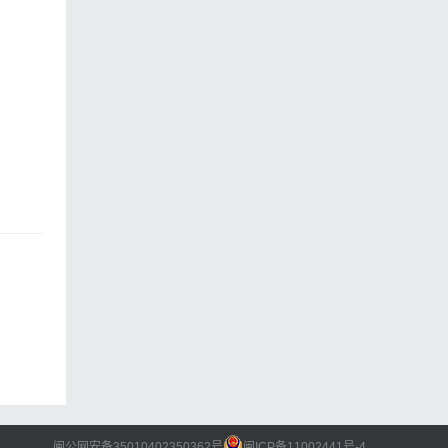
闽公网安备35010402350362号
闽ICP备11002441号-4