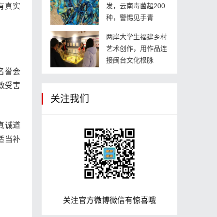
有真实
发，云南毒菌超200
种，警惕见手青
两岸大学生福建乡村
艺术创作，用作品连
接闽台文化根脉
名誉会
导致受害
关注我们
真诚道
适当补
关注官方微博微信有惊喜哦