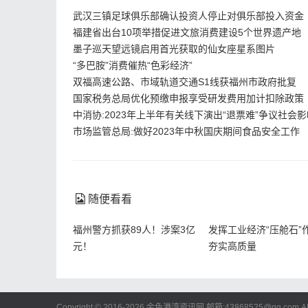
武汉三镇足球俱乐部确认投资人停止对俱乐部投入资金
福建省出台10项举措促进文旅消费建设5个世界遗产地
墨子巡天望远镜启用首光获取的仙女座星系图片
“多巴胺”消费催热“色彩经济”
双福高速公路、市域轨道交通S1线获福州市政府批复
国家税务总局优化预缴申报享受研发费用加计扣除政策
中消协:2023年上半年有关线下演出“退票难”争议社会
市场监管总局:做好2023年中秋国庆期间食品安全工作
随便看看
福州警方抓获89人！涉案3亿
发挥工业经济“压舱石”
元！
夯实高质量
Copyright © 2016-2026 金色港湾资讯网 邮箱:43868525@qq.com
A