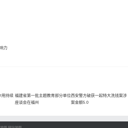
影响力
作用持续
福建省第一批主题教育部分单位
西安警方破获一起特大洗钱案涉
座谈会在福州
案金额5.0
I地图
网站地图