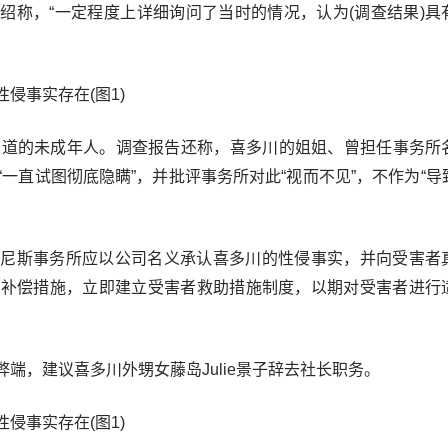
绍称，“一定程度上详细询问了当时的情况，认为(调查结果)具
CD出道的未成年人。调查报告还称，喜多川的姐姐、曾担任事务所
实却“一直试图彻底隐瞒”，并批评事务所对此“视而不见”，不作为“
杰尼斯事务所应以公司名义承认喜多川的性侵事实，并向受害者
取补偿措施，立即建立受害者救助措施制度，以期对受害者进行
端，建议喜多川外甥女藤岛Julie景子辞去社长职务。