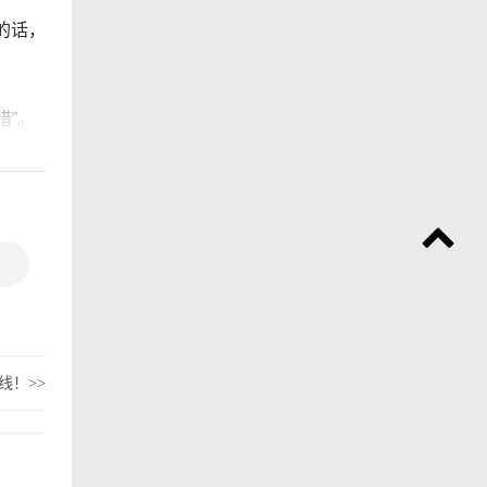
的话，
措”。
养出了
线！
>>