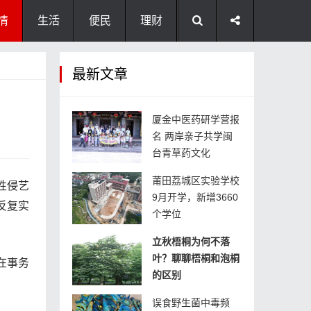
情
生活
便民
理财
最新文章
厦金中医药研学营报
名 两岸亲子共学闽
台青草药文化
莆田荔城区实验学校
)性侵艺
9月开学，新增3660
期反复实
个学位
立秋梧桐为何不落
叶？聊聊梧桐和泡桐
在事务
的区别
误食野生菌中毒频