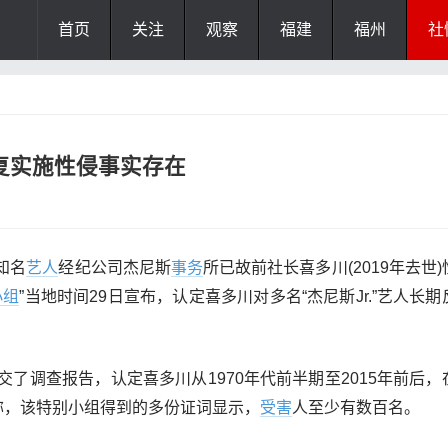
首页
关注
观察
福建
福州
社
复实施性侵事实存在
知名
艺人
经纪公司杰尼斯
事务
所已故前社长喜多川(2019年去世
小组
”当地时间29日宣布，认定喜多川对多名“杰尼斯Jr.”艺人长
了调查报告，认定喜多川从1970年代前半期至2015年前后，
道称，该特别小组得到的多份证词显示，
受害
人至少有数百名。