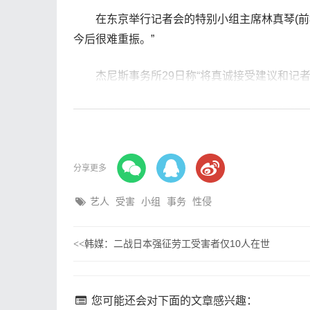
在东京举行记者会的特别小组主席林真琴(前
今后很难重振。”
杰尼斯事务所29日称“将真诚接受建议和记
据此前报道，喜多川1931年出生于美国洛
“岚”等诸多男性偶像及组合。2019年因病去世。
分享更多
文章来源:https://www.chinanews.com.cn/gj/2
艺人
受害
小组
事务
性侵
韩媒：二战日本强征劳工受害者仅10人在世
<<
您可能还会对下面的文章感兴趣：