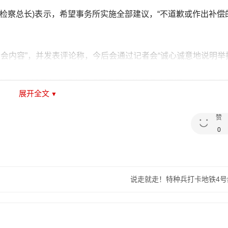
检察总长)表示，希望事务所实施全部建议，“不道歉或作出补偿
者会内容”，并发表评论称，今后会通过记者会“诚心诚意地说明举
杉矶，1962年创办了杰尼斯事务所，往后几十年间，该公司培
展开全文
赞
023/08-30/10069462.shtml
0
说走就走！特种兵打卡地铁4号