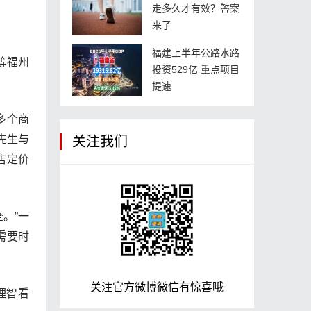
走多久才有效？答案
来了
福建上半年公路水路
等福州
投资529亿 重点项目
。
提速
多个商
先生与
关注我们
店定价
。”一
需要时
关注官方微博微信有惊喜哦
理智看