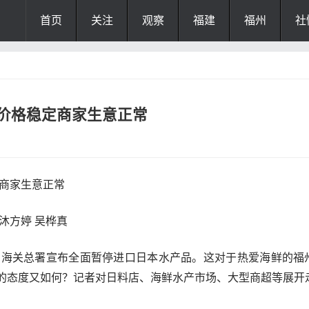
首页
关注
观察
福建
福州
社
鲜价格稳定商家生意正常
定商家生意正常
者：沐方婷 吴桦真
，海关总署宣布全面暂停进口日本水产品。这对于热爱海鲜的福
的态度又如何？记者对日料店、海鲜水产市场、大型商超等展开