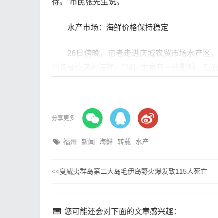
待。”市民张先生说。
水产市场：海鲜价格保持稳定
26日傍晚，记者走进庆城农贸市场水产区
到各餐饮店的海鲜。“24日生意有一些影响，后
鼓楼区肃威路多家海鲜店内，不少市民在购
江、宁德等地周边海域。商家表示，这几天市场
分享更多
记者走访发现，大多数海鲜商家都对未来本
福州
新闻
海鲜
转载
水产
鱼店的吴先生说，这两天有一些消费者大量买鱼，
夏威夷群岛第二大岛毛伊岛野火爆发致115人死亡
<<
商超：未经营日本水产品
26日晚，杨桥西路山姆会员超市内，不少
您可能还会对下面的文章感兴趣：
鱼包装，确认其并非来自日本。