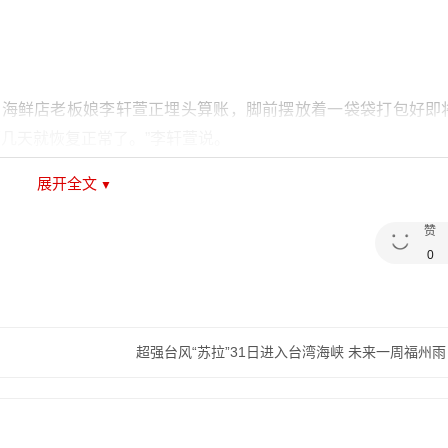
，海鲜店老板娘李轩萱正埋头算账，脚前摆放着一袋袋打包好即
面几天就恢复正常了。”李轩萱说。
展开全文
买海鲜，生意不输以往。记者注意到，这里售卖的海鲜多产自霞
价格保持稳定。
赞
0
地海鲜市场充满信心，但也有部分商家有一些担忧。在鼓西路开
“有的人一口气买了五六百元的小鲳鱼”。
超强台风“苏拉”31日进入台湾海峡 未来一周福州
消费者在海鲜区挑选海鲜。王先生和家人在三文鱼货柜前仔细查