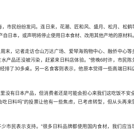
排海，市民纷纷发问。连日来，花潮、匠和风、盛月、松月、松鹤
产自日本，或声明将停止使用日本食材、改用其他产地的原材料
逢周末，记者走访仓山万达广场、爱琴海购物中心、融侨中心等
在水产品还没被污染，赶紧来日料店体验。”傍晚6时许，市民陈
经排了30多桌。另一名食客则表示，他原本觉得一些高端日料
店里没有日本产品，但消费者还是可能会担心来我们这吃饭不安全
会吃日料吗”的投票让他有一些焦虑，已考虑转型，但从头再来
不少市民表示支持。“很多日料品牌都使用国内食材，我们应当