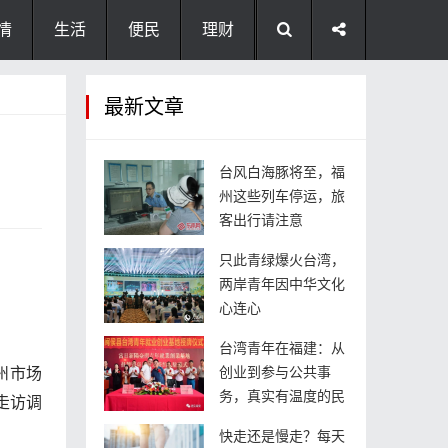
情
生活
便民
理财
最新文章
台风白海豚将至，福
州这些列车停运，旅
客出行请注意
只此青绿爆火台湾，
两岸青年因中华文化
心连心
台湾青年在福建：从
创业到参与公共事
州市场
务，真实有温度的民
走访调
快走还是慢走？每天