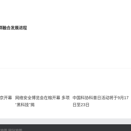
地：虾夷扇贝肉产自大连，深海大鱿鱼来自宁德，冷冻黑虎虾、
货源，其中三文鱼主要产自挪威、智利，这几天卖得不错。”山姆
群融合发展进程
柳、大西洋的三文鱼片、智利的三文鱼扒、苏格兰海蜇刺身等国
民陈先生仔细比较后，选择了智利的三文鱼扒，“其实不用紧张，想
费人群也比较固定，这几天销量比较平稳。（记者 沐方婷 吴桦
在京开幕
网络安全博览会在榕开幕 多项
中国科协科普日活动将于9月17
“黑科技”揭
日至23日
I地图
网站地图