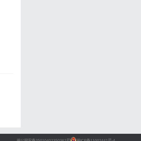
南美白
超市工
外海鲜
吃就会
真）
闽公网安备35010402350362号
闽ICP备11002441号-4