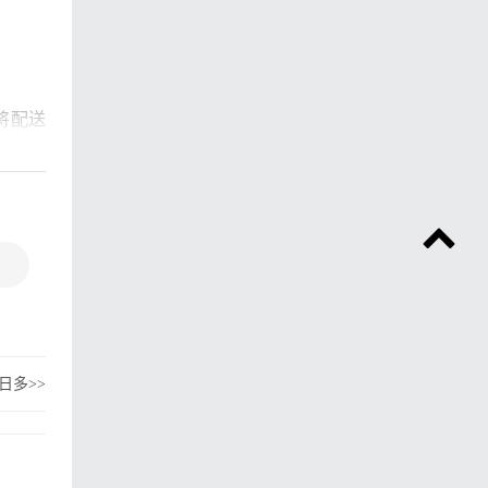
将配送
浦、连
野生海
雨日多
>>
看三文