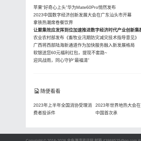
苹果“好奇心上头”华为Mate60Pro悄然发布
记者绕着海鲜货柜，逐一确认各款海鲜的产
2023中国数字经济创新发展大会在广东汕头市开幕
对虾等来自泰国……“我们的冰冻海鲜没有日本
拿铁热潮席卷餐饮界
让聚集效应发挥到位加速推进数字经济时代产业创新集
作人员说。
农业农村部发布《畜牧业汛期防灾减灾技术指导意见》
广西将西部陆海新通道作为加快服务融入新发展格局
在福州万象城的精品超市内，法国的银鳕鱼
软银送您60元福利红包，提现不套路~
产品让人目不暇接，单价在70元~400元。市
迎风战雨，同心守护“最福清”
买”。超市工作人员表示，店内没有日本海鲜，消
【责任编辑：陈颖】
随便看看
2023年上半年全国消协受理消
2023年世界地热大会
费者投诉件
中国首次承
相关新闻
Copyright © 2016-2026 金色港湾资讯网 邮箱:43868525@qq.com
A