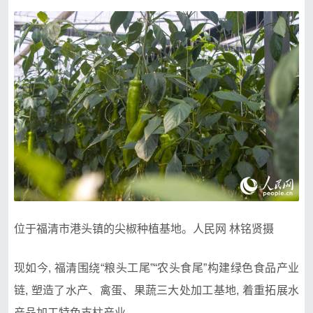
位于福清市港头镇的尖椒种植基地。人民网 林铭贤摄
现如今, 福清围绕“粮头工尾”“农头食尾”构建绿色食品产业
链, 塑造了水产、禽蛋、果蔬三大处加工基地, 着重拓展水
产品加工特色支柱产业。