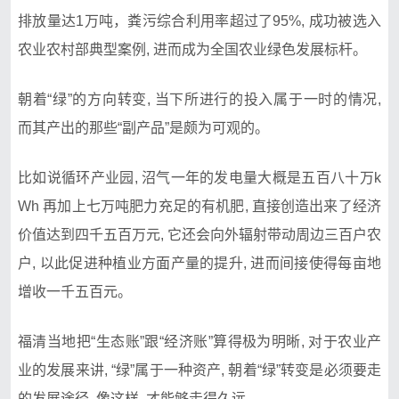
排放量达1万吨，粪污综合利用率超过了95%, 成功被选入
农业农村部典型案例, 进而成为全国农业绿色发展标杆。
朝着“绿”的方向转变, 当下所进行的投入属于一时的情况,
而其产出的那些“副产品”是颇为可观的。
比如说循环产业园, 沼气一年的发电量大概是五百八十万k
Wh 再加上七万吨肥力充足的有机肥, 直接创造出来了经济
价值达到四千五百万元, 它还会向外辐射带动周边三百户农
户, 以此促进种植业方面产量的提升, 进而间接使得每亩地
增收一千五百元。
福清当地把“生态账”跟“经济账”算得极为明晰, 对于农业产
业的发展来讲, “绿”属于一种资产, 朝着“绿”转变是必须要走
的发展途径, 像这样, 才能够走得久远。