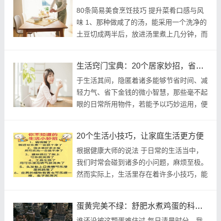
80条简易美食烹饪技巧 提升菜肴口感与风
味 1、那种做咸了的汤，能采用一个洗净的
土豆切成两半后，放进汤里煮上几分钟，而
后汤就会自咸变淡。这对于简易美食烹饪技
巧来说非常重要。这对于80条美食烹饪技
生活窍门宝典：20个居家妙招，省钱省力好上手
巧来说...
于生活其间，隐匿着诸多能够节省时间、减
轻力气、省下金钱的微小智慧，那些毫不起
眼的日常所用物件，若能予以巧妙运用，便
能够解决大半居家之时所遭遇的难题。 今
儿个整理出20个贴近生活实际的生活小窍
20个生活小技巧，让家庭生活更方便
门，包含清...
根据健康大师的说法 于日常的生活当中，
我们时常会碰到诸多的小问题，麻烦至极。
然而实际上，生活里存在着许多小技巧，能
够迅速地解决问题。在此处，为您呈上 20
个实用的生活技巧，以使您与家人的生活变
蛋黄完美不绿：舒肥水煮鸡蛋的科学煮法
得更为...
谁还没被这颗蛋难住过 每日清晨时分，我