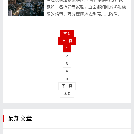
宛如一名拆弹专家般，直面那如刚煮熟般滚
烫的鸡蛋，万分谨慎地去剥壳……随后，
“轰”的一响，蛋白竟连着壳一块儿掉落了，
只余下一个坑坑洼洼好似“陨石坑”模样的鸡
首页
蛋。这便...
上一页
1
2
3
4
5
下一页
末页
最新文章