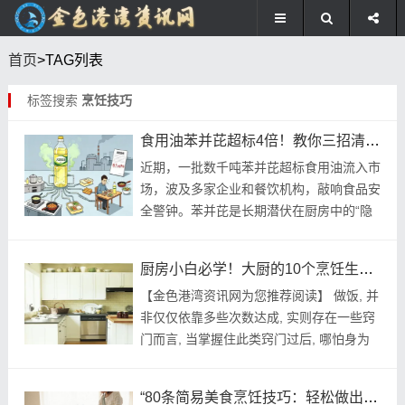
首页
>TAG列表
标签搜索
烹饪技巧
食用油苯并芘超标4倍！教你三招清除厨房隐形刺客
近期，一批数千吨苯并芘超标食用油流入市
场，波及多家企业和餐饮机构，敲响食品安
全警钟。苯并芘是长期潜伏在厨房中的“隐
形刺客”，常见于烹饪过程。了解其危害，
采取预防措施，对保障健康至关重要。苯并
厨房小白必学！大厨的10个烹饪生活经验指南
芘是多环芳...
【金色港湾资讯网为您推荐阅读】 做饭, 并
非仅仅依靠多些次数达成, 实则存在一些窍
门而言, 当掌握住此类窍门过后, 哪怕身为
不谙厨艺之人, 同样能够烹调出颇具美味水
平的菜品来！ 现如今, 马上就要给大...
“80条简易美食烹饪技巧：轻松做出美味佳肴”