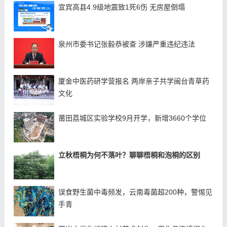
宜宾高县4.9级地震致1死6伤 无房屋倒塌
泉州市委书记张毅恭被查 涉嫌严重违纪违法
厦金中医药研学营报名 两岸亲子共学闽台青草药
文化
莆田荔城区实验学校9月开学，新增3660个学位
立秋梧桐为何不落叶？聊聊梧桐和泡桐的区别
误食野生菌中毒频发，云南毒菌超200种，警惕见
手青