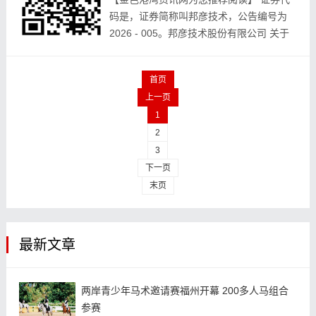
是码‬，证券简‮邦叫称‬彦技术，公告‮号编‬为
2026 - 005。邦彦‮股术技‬份有限‮司公‬ 关于‮
开召‬2026年第一‮临次‬时股‮会东‬的通知 ...
首页
上一页
1
2
3
下一页
末页
最新文章
两岸青少年马术邀请赛福州开幕 200多人马组合
参赛