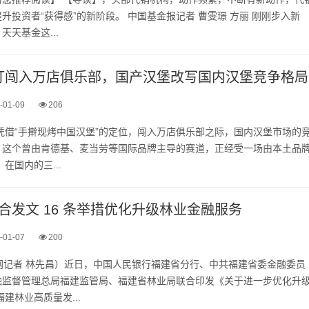
升投资者“获得感”的新阶段。 中国基金报记者 曹雯璟 方丽 刚刚步入新
天基金这...
塔斯汀闯入万店俱乐部，国产汉堡改写国内汉堡竞争格局
-01-09
206
，凭借“手擀现烤中国汉堡”的定位，闯入万店俱乐部之际，国内汉堡市场的
，这个曾由肯德基、麦当劳等国际品牌主导的赛道，正经受一场由本土品
在国内的三...
合发文 16 条举措优化升级林业金融服务
-01-07
200
网记者 林先昌）近日，中国人民银行福建省分行、中共福建省委金融委员
融监督管理总局福建监管局、福建省林业局联合印发《关于进一步优化升
建林业高质量发...