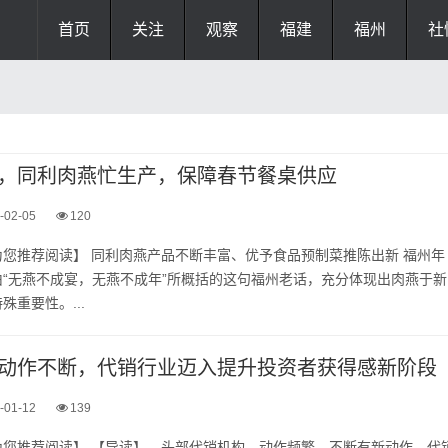
首页
关注
观察
福建
福州
社
，同利肉燕忙生产，保障春节餐桌供应
-02-05
120
您推荐阅读】 同利肉燕产品不断丰富、优予食品预制菜推陈出新 福州年
 由“无燕不成宴，无燕不成年”所概括的这句福州老话，充分体现出肉燕于新
重要性。...
动作不断，代销行业迈入提升投资者获得感新阶段
-01-12
139
为您推荐阅读】 【导读】，头部代销机构，动作频繁，不断有新动作，代