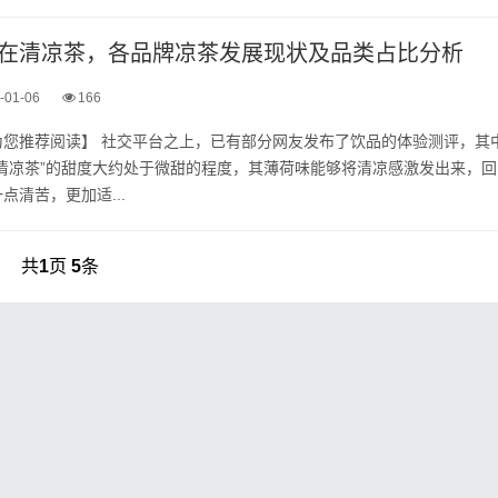
在清凉茶，各品牌凉茶发展现状及品类占比分析
-01-06
166
为您推荐阅读】 社交平台之上，已有部分网友发布了饮品的体验测评，其
清凉茶”的甜度大约处于微甜的程度，其薄荷味能够将清凉感激发出来，回
点清苦，更加适...
共
1
页
5
条