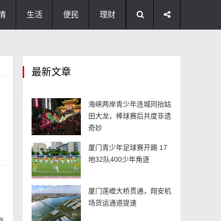
情
生活
便民
理财
最新文章
海峡两岸青少年连城同抬姑
田大龙，棒球赛后共度非遗
奇妙
厦门青少年足球赛开踢 17
地32队400少年角逐
厦门莲嶝大桥贯通，翔安机
场货运通道提速
销