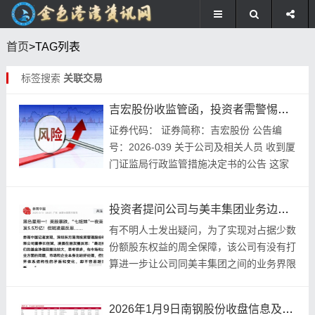
首页
>TAG列表
标签搜索
关联交易
吉宏股份收监管函，投资者需警惕哪些风险？
证券代码： 证券简称：吉宏股份 公告编
号：2026-039 关于公司及相关人员 收到厦
门证监局行政监管措施决定书的公告 这家
公司, 连带全体董事, 承诺当前公告内含的
内容, 是真实的, 是准确的, 是...
投资者提问公司与美丰集团业务边界等问题，董秘一一回应
有不明人士发出疑问，为了实现对占据少数
份额股东权益的周全保障，该公司有没有打
算进一步让公司同美丰集团之间的业务界限
变得更为规范？在将来的时候，会不会推行
像是资产整合、业务划分这样能够把品牌混
2026年1月9日南钢股份收盘信息及当日公司重要公告汇总
淆以及潜在...