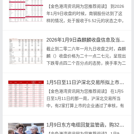
【金色港湾资讯网为您推荐阅读】 到2026
年1月9日收盘的时候，南钢股份达到了这
样的情况，处于报收于5.52元的状态之中，
呈现出让股价上涨了1.28%的态势，有着换
手率为1.55%的表现，成交量是95...
2026年1月9日森麒麟收盘信息及当日公司重要公告汇总
截止到二零二六年一月九日收盘之时，森麒
麟（）收盘价格为二十一点二七元，呈现出
下跌零点四二个百分点的态势，换手率为二
点三九百分比，成交量是十七点零六万手，
成交额为三点六二亿元 。 当日关注点 交易
1月5日至11日沪深北交易所拟上市企业过会、注册情况汇总
信息汇...
【金色港湾资讯网为您推荐阅读】 在1月5
日至1月11日的那一周，沪深北交易所当
中，有2家打算上市的企业通过了审核，有
4家提交了注册申请，还有2家的注册申请
生效了。 有两家过会的企业，其中一家名
1月9日东方电缆回复监管函，购32套人才公寓引问询
为舟山晨...
【金色港湾资讯网为您推荐阅读】 1月9