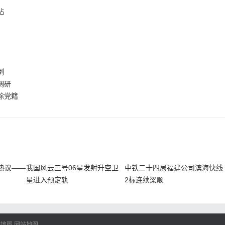
贴
例
调研
除党籍
是各地的法院纷纷开始与政府相关部门展开联手行动。其中, 厦门
对某位未成年人实施救助, 便会将相关线索同时且同步地传递给政
救助、教育资助的范畴之内。另外, 南平法院与民政局共同搞出
出现有人重复领取救助款项的情况, 而且还可以避免遗漏掉那些真
热议——
我国风云三号06星发射升空卫
中铁二十四局福建公司滨海快线
星进入预定轨
2标连续梁顺
制, 显著更为细致, 依据孩子所处的不同学习阶段, 即小学阶段、
 针对性地补贴生活费, 发放助学金, 甚至协助其申请极为重要的国
子由于相关案件而成为孤儿, 法院便会迅速且及时地将他们纳入“
I地图
网站地图