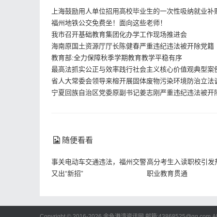
上海鼓励用人单位招用高校毕业生的一次性吸纳就业补
福州地铁公交免费坐！面向这些老师！
我市召开基础教育集团化办学工作现场推进会
海南原国土资源厅厅长陈健春严重违纪违法被开除党籍
教育部:全力保障秋季学期教育教学平稳有序
最高法抓实公正与效率践行社会主义核心价值观典型案
省人大常委会领导来榕开展固体废物污染环境防治立法
宁夏回族自治区党委原副书记姜志刚严重违纪违法被开
仅仅依靠法院单独一方是远远不足够的, 于
州的法院构建起了府院联动机制, 一旦做出决定
有关部门, 以此来协助把孩子归入到低保、医疗
随便看看
“救助信息实时核对”机制, 此机制不仅能够防止
事关电动车交通违法，福州交警
高分考生入读职校引发
需要获得帮助的人员。
又出“新招”
职业教育贯通
经龙岩法院进行推广的“365”司法救助协同机
段或者大学阶段, 依照法律的相关规定以及要求,
贷款, 达到帮助学生更好完成学业支持。倘若孩
Copyright © 2016-2026 金色港湾资讯网 邮箱:43868525@qq.com
A