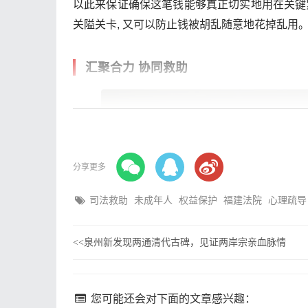
以此来保证确保这笔钱能够真正切实地用在关键
关隘关卡, 又可以防止钱被胡乱随意地花掉乱用
汇聚合力 协同救助
分享更多
司法救助
未成年人
权益保护
福建法院
心理疏导
泉州新发现两通清代古碑，见证两岸宗亲血脉情
<<
您可能还会对下面的文章感兴趣：