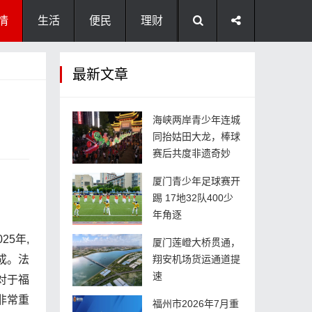
情
生活
便民
理财
最新文章
海峡两岸青少年连城
同抬姑田大龙，棒球
赛后共度非遗奇妙
厦门青少年足球赛开
踢 17地32队400少
年角逐
25年,
厦门莲嶝大桥贯通，
成。法
翔安机场货运通道提
速
对于福
非常重
福州市2026年7月重