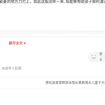
紧要的地方刀刃上。如此这般这样一来, 既能够帮助孩子顺利渡
。
展开全文
赞
0
未成年人犯罪
德化县曾章辉游泳馆长勇救落水儿童于大