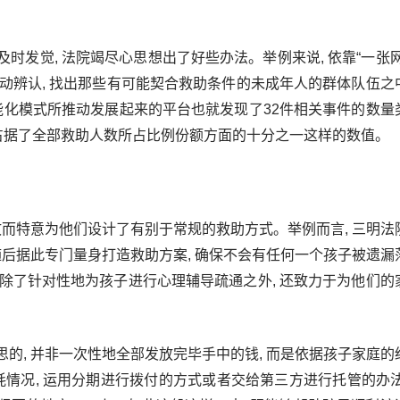
时发觉, 法院竭尽心思想出了好些办法。举例来说, 依靠“一张网
自动辨认, 找出那些有可能契合救助条件的未成年人的群体队伍之
能化模式所推动发展起来的平台也就发现了32件相关事件的数量
多占据了全部救助人数所占比例份额方面的十分之一这样的数值。
故而特意为他们设计了有别于常规的救助方式。举例而言, 三明法
随后据此专门量身打造救助方案, 确保不会有任何一个孩子被遗漏
 除了针对性地为孩子进行心理辅导疏通之外, 还致力于为他们的
的, 并非一次性地全部发放完毕手中的钱, 而是依据孩子家庭的
耗情况, 运用分期进行拨付的方式或者交给第三方进行托管的办法