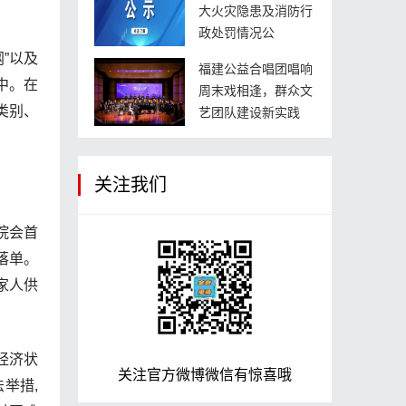
大火灾隐患及消防行
政处罚情况公
”以及
福建公益合唱团唱响
中。在
周末戏相逢，群众文
类别、
艺团队建设新实践
关注我们
院会首
落单。
家人供
经济状
关注官方微博微信有惊喜哦
举措,