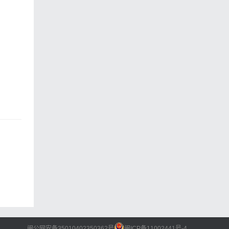
以及漳
府各个
了一个
正迫切
中学阶
家助学
福彩圆
闽公网安备35010402350362号
闽ICP备11002441号-4