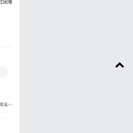
过困难
樟溪
>>