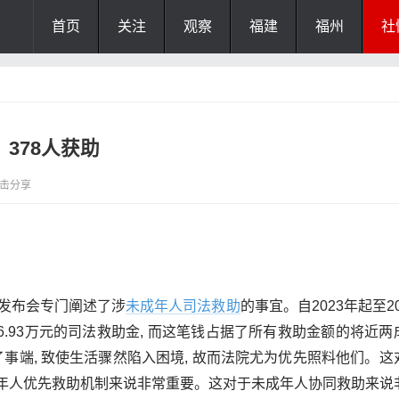
首页
关注
观察
福建
福州
社
378人获助
击分享
新闻发布会专门阐述了涉
未成年人
司法救助
的事宜。自2023年起至20
56.93万元的司法救助金, 而这笔钱占据了所有救助金额的将近两
事端, 致使生活骤然陷入困境, 故而法院尤为优先照料他们。这
年人优先救助机制来说非常重要。这对于未成年人协同救助来说