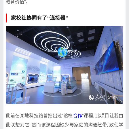
教育价值”。
家校社协同有了“连接器”
此前在‌某地科技馆曾​推出过“馆校
合作
”课程, 此项目让我由
此联想⁠到它, 然而该课程因缺少与家庭的沟通纽带, 致使学