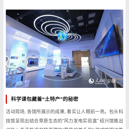
科学课包藏着“土特产”的秘密
活⁠动现场, 各馆所‍展示的成果, 着实让人​眼前一亮。包头科
技馆呈现出‍结‌合草原生态的“⁠风力发电实验‌盒” 绍兴馆推出