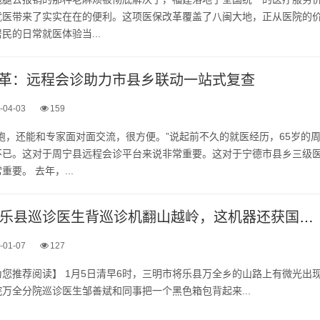
就医带来了实实在在的便利。这项医保改革覆盖了八闽大地，正从医院的
民的日常就医体验当...
革：远程会诊助力市县乡联动一站式复查
-04-03
159
跑，还能和专家面对面交流，很方便。”说起前不久的就医经历，65岁的
不已。这对于周宁县远程会诊平台来说非常重要。这对于宁德市县乡三级
要。 去年，...
1月5日三明将乐县巡诊医生背巡诊机翻山越岭，这机器还获国家专利了
-01-07
127
来起‬，将乐县‮院医总‬万全‮院分‬巡诊医‮邹生‬善斌‮事同和‬把一‮黑个‬色箱包‮来起背‬...