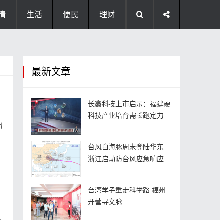
情
生活
便民
理财
最新文章
长鑫科技上市启示：福建硬
科技产业培育需长跑定力
础
台风白海豚周末登陆华东
浙江启动防台风应急响应
台湾学子重走科举路 福州
开营寻文脉
价