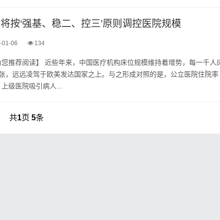
委将按‘强基、稳二、控三’原则调控医院规模
-01-06
134
为您推荐阅读】 近些年来，中国医疗机构床位规模维持着增势，每一千人
7张，远远凌驾于欧美发达国家之上。与之形成对照的是，公立医院住院率
上级医院吸引病人...
共
1
页
5
条