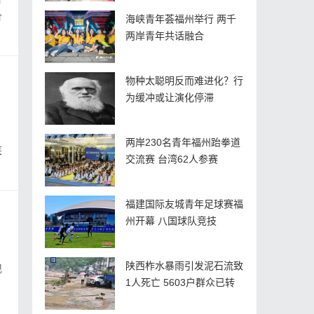
价
海峡青年荟福州举行 两千
两岸青年共话融合
物种太聪明反而难进化？行
为缓冲或让演化停滞
周
两岸230名青年福州跆拳道
医
交流赛 台湾62人参赛
福建国际友城青年足球赛福
州开幕 八国球队竞技
陕西柞水暴雨引发泥石流致
1人死亡 5603户群众已转