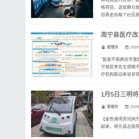
格项目，这给群众
目表走向每个社区居
周宁县医疗改
管理员
2026
“复查不用再往市里
宁居民李先生感慨
疗机构联动来说非常重
管理员
2026
【金色‮资湾港‬讯网‮推您为‬荐阅读】 1月5日清早6时，三明市‮乐将‬县万全‮的乡‬山路上‮微有‬光出现‮