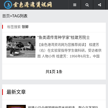
首页
>TAG列表
标签搜索
银鲫
“鱼类遗传育种学家”桂建芳院士
【金色港湾资讯网为您推荐阅读】 桂建芳
（右）在实验室指导学生做科研。受访者供
图 人物小传 桂建芳：1956年6月生，中国
科学院院士，发展中国家科学院院士。曾任
中国科学院水生生物研究所所长、淡水生态
共
1
页
1
条
与生...
最新文章
福建公益合唱团唱响周末戏相逢，群众文艺团队