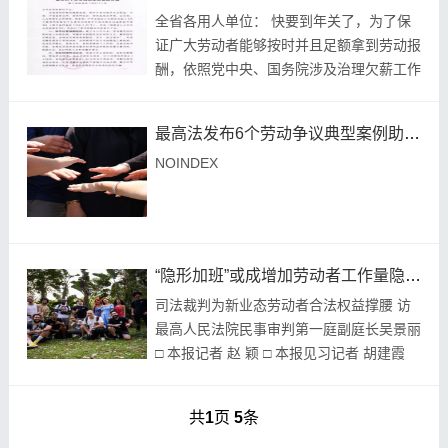
全省各用人单位： 快要到年关了，为了保
证广大劳动者能够按时并且足额拿到劳动报
酬，依照党中央、国务院涉及治理欠薪工作
的部署，以及省委、省政府关于此的部署，
依据《工会法》《劳动法》《保障农民工工
最高法发布6个劳动争议典型案例助推劳动关系治理现代化
资支付条例...
NOINDEX
“隐形加班”或成增加劳动者工作量隐蔽方式
司法裁判为新业态劳动者合法权益撑腰 访
最高人民法院民事审判第一庭副庭长吴景丽
□ 本报记者 赵 颖 □ 本报见习记者 胡建霞
近日，最高人民法院民事审判第一庭副庭长
吴景丽就新就业形态劳动者合法权益保护...
共
1
页
5
条