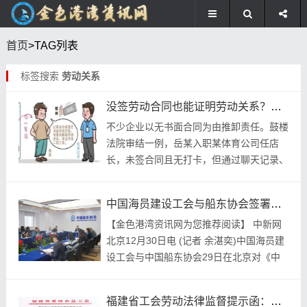
首页
>TAG列表
标签搜索
劳动关系
没签劳动合同也能证明劳动关系？工资记录聊天记录是关键
不少企业以无书面合同为由推卸责任。鼓楼
法院审结一例，岳某入职某体育公司任店
长，未签合同且无打卡，但通过聊天记录、
工资条等证据，法院认定双方存在人身、经
济、组织从属性，构成事实劳动关系。法院
中国海员建设工会与船东协会签署新一轮船员集体协议，基薪涨4%
强调，劳动关...
【金色港湾资讯网为您推荐阅读】 中新网
北京12月30日电 (记者 余湛奕)中国海员建
设工会与中国船东协会29日在北京对《中
国船员集体协议(A类)》修订达成一致意见
并签署新一轮集体协议。 双方一致同
福建省工会劳动法律监督提示函：员工权益常见疑问解答
意，...