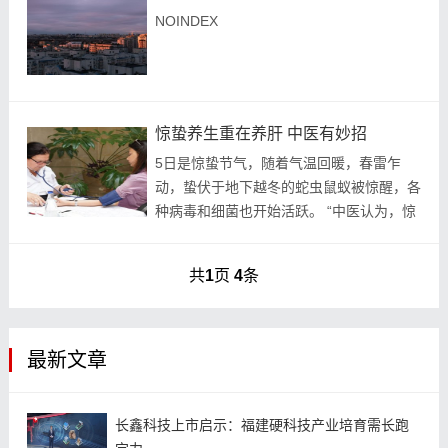
NOINDEX
惊蛰养生重在养肝 中医有妙招
5日是惊蛰节气，随着气温回暖，春雷乍
动，蛰伏于地下越冬的蛇虫鼠蚁被惊醒，各
种病毒和细菌也开始活跃。 “中医认为，惊
蛰是阴阳剧烈动荡的一个节气。此时阳气如
惊雷欲出，自然却春寒料峭，阴阳斗争最易
共
1
页
4
条
诱发痼疾。...
最新文章
长鑫科技上市启示：福建硬科技产业培育需长跑