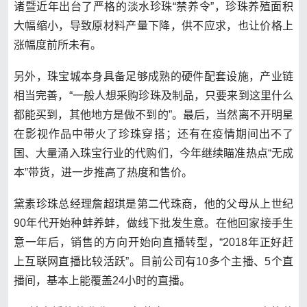
诸暨近年出台了严格的淡水珍珠“禁养令”，珍珠养殖面积
大幅缩小，导致原材料产量下降，供不应求，也让价格上
涨幅度前所未有。
另外，珠宝城本身具备足够成熟的硬件配套设施，产业链
相当完善，“一般人想采购珍珠及制品，只要来到这里什么
都能买到，其他地方是做不到的”。最后，当然离不开明星
在影视作品中带火了珍珠穿搭；还有在疫情期间出不了
国、大量涌入珠宝行业的代购们，今年继续瞄准热点“无成
本”带货，进一步推高了热度和售价。
黛素珍珠总经理詹超琪是第二代珠商，他的父母从上世纪
90年代开始种蚌养蚌，做线下批发生意。在他回家接手生
意一年后，销售的方向开始向直播转型，“2018年正好赶
上互联网直播比较活跃”。目前公司有10多个主播、5个直
播间，基本上能覆盖24小时的直播。