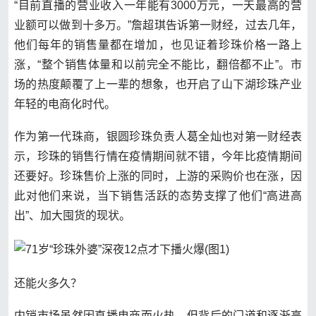
“目前直播的营业收入一年能有3000万元，一天最高的营
业额可以做到十多万。”詹超琪告诉第一财经，过去几年，
他们每年的销售量都在增加，也见证着珍珠价格一路上
涨，“整个销售体量和以前完全不能比，翻倍都不止”。市
场的热度颠覆了上一辈的想象，也开启了山下湖珍珠产业
年轻的电商化时代。
作为第一代珠商，银圆珍珠负责人葛全灿也对第一财经表
示，珍珠的销售行情在疫情期间就不错，今年比疫情期间
还要好。珍珠售价上涨的同时，上游的采购价也在涨，因
此对他们来说，当下销售活跃的态势支撑了他们“高进高
出”、加大囤货的现状。
还能火多久？
内销市场虽然因直播电商而火热，但背后的门道和逐渐高