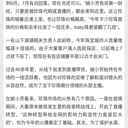
到6月。7月有点回落，现在也还可以。”姚小芳告诉第一财
经，只要是做珍珠代购或直播的，都会来到这里。这让珍
珠的销量迅速上涨，也让珍珠价格飙高，“今年不少珍珠首
饰的价格和去年比涨了一倍还多，baby珠更是翻了几倍”。
一名山下湖镇相关负责人此前称，今年珠宝城的人流量增
幅是十倍级的。由于大量客户涌入选款探店，以前晚上7
点就下班了，但现在有些店铺要半夜12点才会关门。
过去40多年里，从线下批发到直播带货，姚小芳始终在市
场的一线活跃着，也因为对珍珠的足够了解和面对镜头的
从容自然，成为了当下珍珠细分领域的头部主播。
在姚小芳看来，珍珠市场的火热有几个原因。一是在疫情
期间，大量原本做批发生意的商家转战线上，开启了直播
转型，“这种转型带给全网的影响力和宣传力度是巨大
的”，也为今年的火爆奠定了基础。其次，为了保护水源，