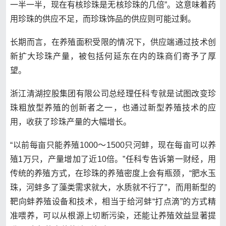
一半一半，现在有核珍珠是无核珍珠的几倍”。这意味着药
用珍珠的供应不足，而珍珠饰品的供应则可能过剩。
长期而言，在养殖面积受限的情况下，供应端通过技术创
新扩大珍珠产量，被包括何延东在内的珠商们寄予了厚
望。
浙江清湖控股集团有限公司总经理任科专就是试图改变珍
珠粗放型养殖的创新者之一，也通过新型养殖技术的应
用，收获了珍珠产量的大幅增长。
“以前每亩只能养殖1000～1500只河蚌，现在每亩可以养
殖1万只，产量增加了近10倍。”任科专告诉第一财经，用
传统的养殖方式，在珍珠的养殖密度上会有瓶颈，“肥水玉
珠，河蚌多了藻类需求就大，水质就不行了”，而用新型的
靶向蚌养殖设备和技术，相当于给河蚌“打点滴”的方式精
准喂养，可以从根源上切断污染，还能让养殖效益显著提