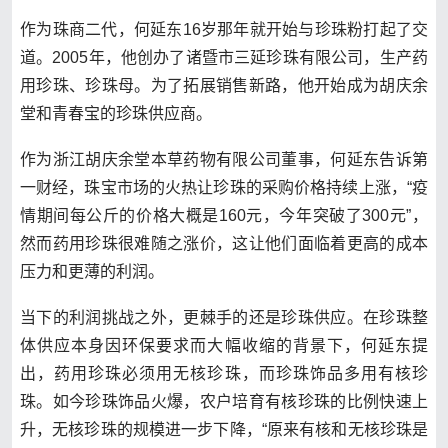
作为珠商二代，何延东16岁那年就开始与珍珠粉打起了交
道。2005年，他创办了诸暨市三延珍珠有限公司，生产药
用珍珠、珍珠母。为了拓展销售新路，他开始成为胡庆余
堂和青春宝的珍珠供应商。
作为浙江胡庆余堂本草药物有限公司董事，何延东告诉第
一财经，珠宝市场的火热让珍珠的采购价格持续上涨，“疫
情期间每公斤的价格大概是160元，今年突破了300元”，
然而药用珍珠很难随之涨价，这让他们面临着更高的成本
压力和更薄的利润。
当下的利润挑战之外，更棘手的还是珍珠供应。在珍珠整
体供应本身因环保要求而大幅收缩的背景下，何延东提
出，药用珍珠必须用无核珍珠，而珍珠饰品多用有核珍
珠。如今珍珠饰品火爆，农户培育有核珍珠的比例快速上
升，无核珍珠的规模进一步下降，“原来有核和无核珍珠是