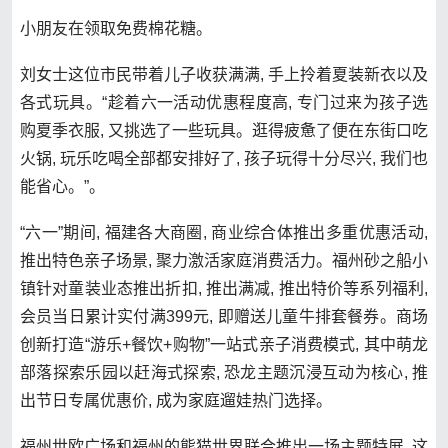
小朋友在领取免费棉花糖。
刘女士这位市民带着儿子收获满满, 手上拎着夏装新衣以及
各式玩具。“趁着六一活动优惠程度高, 专门过来为孩子选
购夏季衣服, 又挑选了一些玩具。逛得疲惫了便在东街口吃
火锅, 玩乐吃喝全部都安排好了, 孩子玩得十分尽兴, 我们也
能省心。”。
“六一”期间, 福建各大商圈, 商业综合体推出多重优惠活动,
推出特色亲子场景, 聚力激活家庭消费活力。福州砂之船小
镇针对童装业态推出折扣, 推出满减, 推出特价等系列福利,
会员当日累计实付满399元, 即赠送儿童牛排套餐券。商场
创新打造“游乐+餐饮+购物”一站式亲子消费模式, 其中萌龙
部落探索乐园以赶海式探索, 恐龙主题沉浸互动为核心, 推
出节日专属优惠价, 成为家庭遛娃热门选择。
福州世欧广场和福州的熊猫世界联合推出一场主题特展, 这