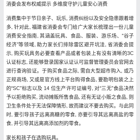
消委会发布权威提示 多维度守护儿童安心消费
消费集中于节日亲子、玩乐, 消费纠纷以及安全隐患跟着增
多, 针对此, 福建省消委会专门给广大家长梳理出一份儿童
消费安全指南, 其涵盖玩具、食品、服装、游乐场、“谷子
经济”等领域, 助力家长们排除雷区避开坑洼, 省消委会提
示, 购买玩具务必要查看产品或者包装上有没有清晰的3C
认证标志, 还能够登录国家认证认可监督管理委员会官网去
进行查询验证。于购买食品之际, 需自大型超市购入, 或乃
正规商场, 又或是官方线上平台购得食品, 要勘明包装之上
的“SC”标志以及 14 位生产许可证编号, 对“三无”食品决然
予以拒绝购买, 流动摊贩所售食品, 还有无证小贩之食品, 则
卫生条件处于无法保障情形, 故而建议不要去购买。与此同
时, 要引导孩子远离高糖的零食, 亦要引导其远离高盐的零
食, 并引导其远离高添加剂的零食。
家长和孩子在选购玩具。