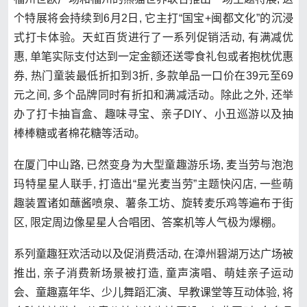
个特展将会持续到6月2日, 它主打“国宝+闽都文化”的沉浸
式打卡体验。天虹百货进行了一系列促销活动, 有满减优
惠, 单笔实际支付达到一定金额还送零食礼包或者抱枕优惠
券, 热门童装最低折扣到3折, 多款单品一口价在39元至69
元之间, 多个品牌同时有折扣和满减活动。除此之外, 还举
办了打卡抽盲盒、趣味寻宝、亲子DIY、小丑巡游以及抽
棒棒糖或者棉花糖等活动。
在厦门中山路, 已然变身为大型童趣游乐场, 麦当劳与泡泡
玛特星星人联手, 打造出“星光麦当劳”主题快闪店, 一些萌
趣装置诸如蘸酱喷泉、薯条工坊、旋转麦乐鸡等遍布于街
区, 限定周边像星星人合唱团、答案机等人气极为爆棚。
系列童趣狂欢活动以及促消费活动, 在漳州碧湖万达广场被
推出, 亲子消费新场景被打造, 童声演唱、萌娃亲子运动
会、童趣嘉年华、少儿舞蹈汇演、早教课堂等互动体验, 将