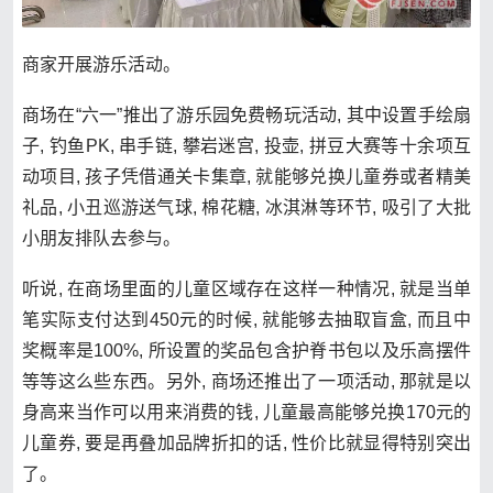
商家开展游乐活动。
商场在“六一”推出了游乐园免费畅玩活动, 其中设置手绘扇
子, 钓鱼PK, 串手链, 攀岩迷宫, 投壶, 拼豆大赛等十余项互
动项目, 孩子凭借通关卡集章, 就能够兑换儿童券或者精美
礼品, 小丑巡游送气球, 棉花糖, 冰淇淋等环节, 吸引了大批
小朋友排队去参与。
听说, 在商场里面的儿童区域存在这样一种情况, 就是当单
笔实际支付达到450元的时候, 就能够去抽取盲盒, 而且中
奖概率是100%, 所设置的奖品包含护脊书包以及乐高摆件
等等这么些东西。另外, 商场还推出了一项活动, 那就是以
身高来当作可以用来消费的钱, 儿童最高能够兑换170元的
儿童券, 要是再叠加品牌折扣的话, 性价比就显得特别突出
了。