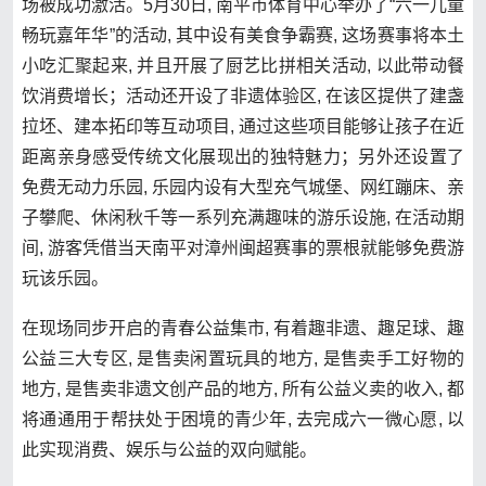
场被成功激活。5月30日, 南平市体育中心举办了“六一儿童
畅玩嘉年华”的活动, 其中设有美食争霸赛, 这场赛事将本土
小吃汇聚起来, 并且开展了厨艺比拼相关活动, 以此带动餐
饮消费增长；活动还开设了非遗体验区, 在该区提供了建盏
拉坯、建本拓印等互动项目, 通过这些项目能够让孩子在近
距离亲身感受传统文化展现出的独特魅力；另外还设置了
免费无动力乐园, 乐园内设有大型充气城堡、网红蹦床、亲
子攀爬、休闲秋千等一系列充满趣味的游乐设施, 在活动期
间, 游客凭借当天南平对漳州闽超赛事的票根就能够免费游
玩该乐园。
在现场同步开启的青春公益集市, 有着趣非遗、趣足球、趣
公益三大专区, 是售卖闲置玩具的地方, 是售卖手工好物的
地方, 是售卖非遗文创产品的地方, 所有公益义卖的收入, 都
将通通用于帮扶处于困境的青少年, 去完成六一微心愿, 以
此实现消费、娱乐与公益的双向赋能。