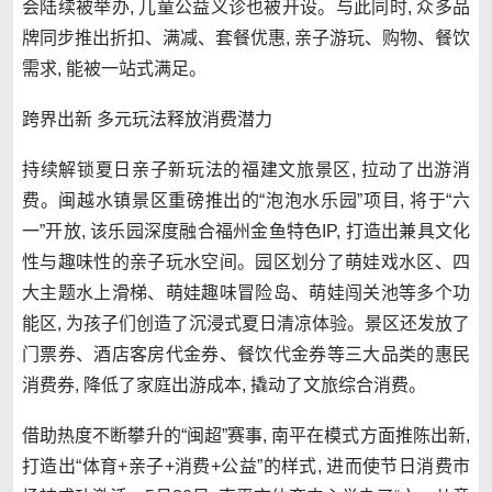
会陆续被举办, 儿童公益义诊也被开设。与此同时, 众多品
牌同步推出折扣、满减、套餐优惠, 亲子游玩、购物、餐饮
需求, 能被一站式满足。
跨界出新 多元玩法释放消费潜力
持续解锁夏日亲子新玩法的福建文旅景区, 拉动了出游消
费。闽越水镇景区重磅推出的“泡泡水乐园”项目, 将于“六
一”开放, 该乐园深度融合福州金鱼特色IP, 打造出兼具文化
性与趣味性的亲子玩水空间。园区划分了萌娃戏水区、四
大主题水上滑梯、萌娃趣味冒险岛、萌娃闯关池等多个功
能区, 为孩子们创造了沉浸式夏日清凉体验。景区还发放了
门票券、酒店客房代金券、餐饮代金券等三大品类的惠民
消费券, 降低了家庭出游成本, 撬动了文旅综合消费。
借助热度不断攀升的“闽超”赛事, 南平在模式方面推陈出新,
打造出“体育+亲子+消费+公益”的样式, 进而使节日消费市