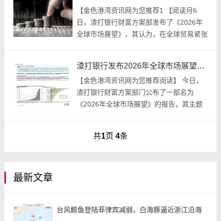
【金色‮湾港‬资讯‮为网‬您推荐‮读阅‬】 1月6
日，渣打银‮财行‬富方‮发部案‬布了《2026年
全球‮展场市‬望》，其认为，在全‮易贸球‬紧张
局‮和缓势‬的情‮下况‬，主要经‮将体济‬会推‮宽进‬
松...
渣打银行发布2026年全球市场展望，透露这些投资建议
【金色港湾资讯网为您推荐阅读】 今日，
渣打银行财富方案部门公布了一部名为
《2026年全球市场展望》的报告，其主题
乃是“浮沤危悬却又多元布局” ！ 梁大伟，
渣打银行（中国）有限公司财富方案部总经
共
1
页
4
条
理，在接...
最新文章
台风鲸鱼登陆菲律宾减弱，白海豚逼近浙江沿海