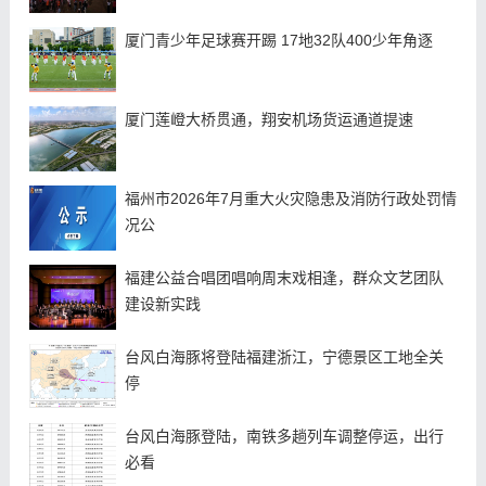
厦门青少年足球赛开踢 17地32队400少年角逐
厦门莲嶝大桥贯通，翔安机场货运通道提速
福州市2026年7月重大火灾隐患及消防行政处罚情
况公
福建公益合唱团唱响周末戏相逢，群众文艺团队
建设新实践
台风白海豚将登陆福建浙江，宁德景区工地全关
停
台风白海豚登陆，南铁多趟列车调整停运，出行
必看