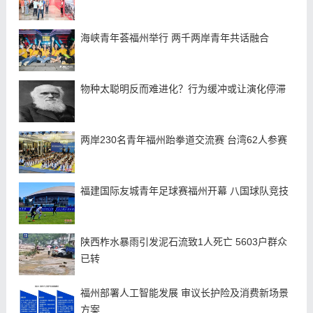
海峡青年荟福州举行 两千两岸青年共话融合
物种太聪明反而难进化？行为缓冲或让演化停滞
两岸230名青年福州跆拳道交流赛 台湾62人参赛
福建国际友城青年足球赛福州开幕 八国球队竞技
陕西柞水暴雨引发泥石流致1人死亡 5603户群众
已转
福州部署人工智能发展 审议长护险及消费新场景
方案