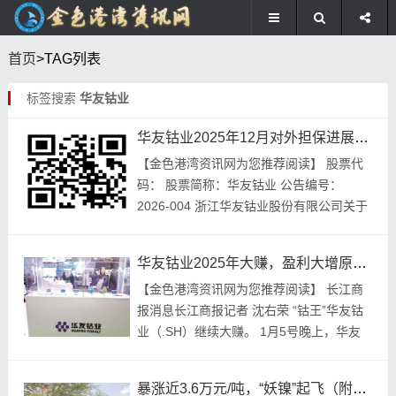
首页
>TAG列表
标签搜索
华友钴业
华友钴业2025年12月对外担保进展，这些要点要注意
【金色港湾资讯网为您推荐阅读】 股票代
码： 股票简称：华友钴业 公告编号：
2026-004 浙江华友钴业股份有限公司关于
对外担保的进展公告 本公司董事会，全体
董事保证，本公告内容不存在任何虚假记
华友钴业2025年大赚，盈利大增原因几何？财务状况咋样？
载，不...
【金色港湾资讯网为您推荐阅读】 长江商
报消息长江商报记者 沈右荣 “钴王”华友钴
业（.SH）继续大赚。 1月5号晚上，华友
钴业公布年度业绩预增的公告，到了2025
年度的时候呢，公司预估会达成归母净利
暴涨近3.6万元/吨，“妖镍”起飞（附股）
润...