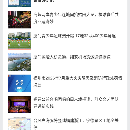
请做好防范
海峡两岸青少年连城同抬姑田大龙，棒球赛后共
度非遗奇妙
厦门青少年足球赛开踢 17地32队400少年角逐
厦门莲嶝大桥贯通，翔安机场货运通道提速
福州市2026年7月重大火灾隐患及消防行政处罚情
况公
福建公益合唱团唱响周末戏相逢，群众文艺团队
建设新实践
台风白海豚将登陆福建浙江，宁德景区工地全关
停