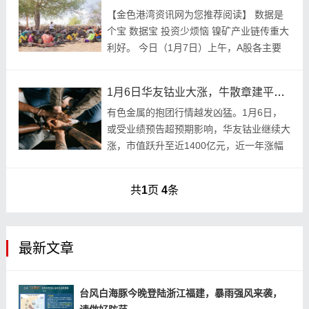
【金色港湾资讯网为您推荐阅读】 数据是
个宝 数据宝 投资少烦恼 镍矿产业链传重大
利好。 今日（1月7日）上午，A股各主要
指数继续上涨，上证指数逼近4100点整数
关口，再创阶段新高；创业板指盘中突破
1月6日华友钴业大涨，牛散章建平提前重仓获利近5亿
33...
有色金属的抱团行情越发凶猛。1月6日，
或受业绩预告超预期影响，华友钴业继续大
涨，市值跃升至近1400亿元，近一年涨幅
更是高达137%。值得注意的是，在华友钴
业持续上攻之时，牛散章建平早已提前重仓
共
1
页
4
条
埋伏好...
最新文章
台风白海豚今晚登陆浙江福建，暴雨强风来袭，