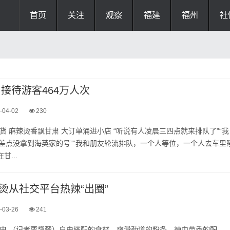
首页
关注
观察
福建
福州
社
月接待游客464万人次
-04-02
230
手货 麻辣烫香飘甘肃 大订单涌进小店 “听说有人凌晨三四点就来排队了”“我
差点没拿到海英家的号”“我和朋友轮流排队，一个人等位，一个人去车里
甘...
烫从社交平台热辣“出圈”
-03-26
241
日电 （记者栗翘楚）自由搭配的食材、爽滑劲道的粉条、辣中带香的配