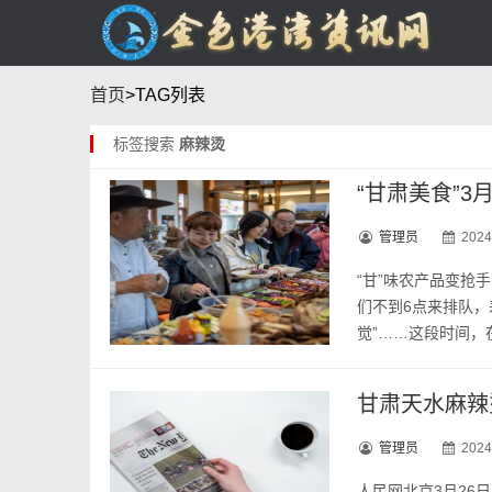
首页
>TAG列表
标签搜索
麻辣烫
“甘肃美食”3
管理员
2024
“甘”味农产品变抢
们不到6点来排队，
觉”……这段时间，在
甘肃天水麻辣
管理员
2024
人民网北京3月26