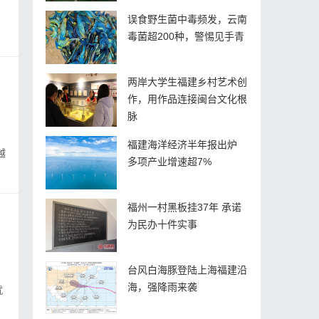
误食野生菌中毒频发，云南
毒菌超200种，警惕见手青
两岸大学生福建乡村艺术创
作，用作品连接闽台文化根
脉
福建海洋经济半年报出炉
越
多项产业增速超7%
福州一村黑板挂37年 承诺
为民办十件实事
台风白海豚登陆上海福建沿
海，强降雨来袭
就