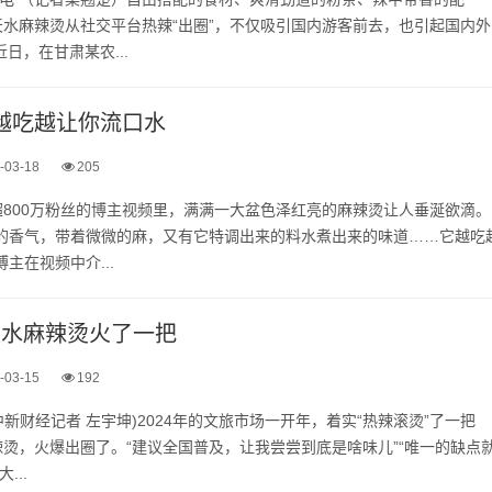
水麻辣烫从社交平台热辣“出圈”，不仅吸引国内游客前去，也引起国内外
日，在甘肃某农...
”越吃越让你流口水
-03-18
205
800万粉丝的博主视频里，满满一大盆色泽红亮的麻辣烫让人垂涎欲滴。
子的香气，带着微微的麻，又有它特调出来的料水煮出来的味道……它越吃
主在视频中介...
肃天水麻辣烫火了一把
-03-15
192
中新财经记者 左宇坤)2024年的文旅市场一开年，着实“热辣滚烫”了一把
烫，火爆出圈了。“建议全国普及，让我尝尝到底是啥味儿”“唯一的缺点
...