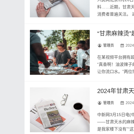
料……近期，甘肃天
消费者普遍关注。 近
“甘肃麻辣烫
管理员
2024
在某视频平台拥有超
“真香啊！油波辣
让你流口水。”两位博
2024年甘
管理员
2024
中新网3月15日电(
——甘肃天水的麻辣
是我家楼下没有”“这大