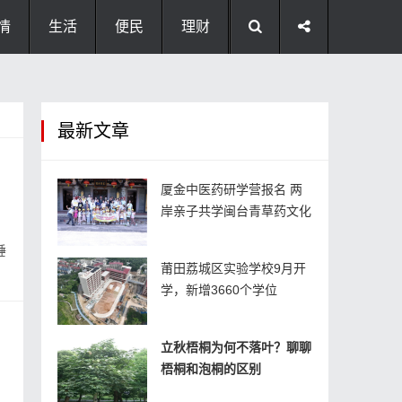
情
生活
便民
理财
最新文章
厦金中医药研学营报名 两
岸亲子共学闽台青草药文化
睡
莆田荔城区实验学校9月开
学，新增3660个学位
立秋梧桐为何不落叶？聊聊
梧桐和泡桐的区别