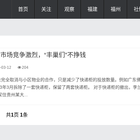
首页
关注
观察
福建
福州
社
柜市场竞争激烈，“丰巢们”不挣钱
-03-12
204
未完全取消与小区物业的合作，只是减少了快递柜的投放数量。例如广东
23年3月拆除了一套快递柜，保留了两套快递柜。 对于快递柜的撤出，李
住贵州某大...
共
1
页
1
条