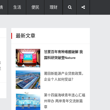
情
生活
便民
理财
最新文章
甘蔗百年育种难题破解 我
国科研突破登Nature
佛
兰
莆田新能源产业贷款政策，
企业个人如何受益？
第十四届海峡青年连心汇福
州举办 两岸青年交流新篇
章