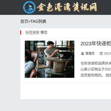
首页
>TAG列表
标签搜索
李兰
2023年快递
管理员
2024
也有快递柜品牌并
山某小区物业于20
显然是知晓的。 她家