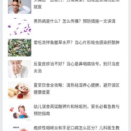
就医
黑热病是什么？怎么传播？预防措施一文讲清
爱吃凉拌鱼腥草水芹？当心片形吸虫感染肝脓肿
反复皮疹治不好？当心是鼻咽癌信号，别只当皮
炎治
夏至饮食全攻略：清热祛湿养心健脾，避开误区
健康度夏
幼儿误食高锰酸钾片和除垢剂，家长必看急救与
预防指南
疱疹性咽峡炎和手足口病怎么区分？儿科医生教