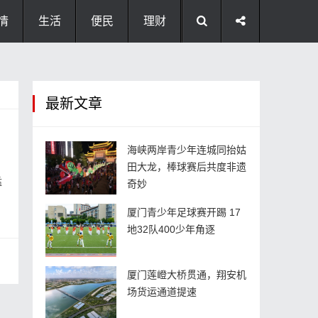
情
生活
便民
理财
最新文章
海峡两岸青少年连城同抬姑
田大龙，棒球赛后共度非遗
猛
奇妙
厦门青少年足球赛开踢 17
地32队400少年角逐
厦门莲嶝大桥贯通，翔安机
场货运通道提速