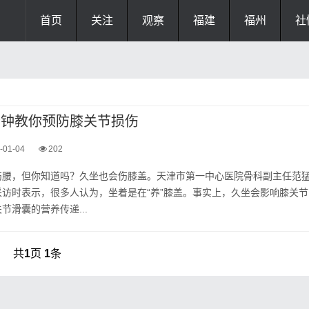
首页
关注
观察
福建
福州
社
5分钟教你预防膝关节损伤
-01-04
202
伤腰，但你知道吗？久坐也会伤膝盖。天津市第一中心医院骨科副主任范
访时表示，很多人认为，坐着是在“养”膝盖。事实上，久坐会影响膝关节
节滑囊的营养传递...
共
1
页
1
条