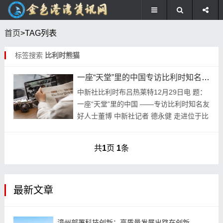
首页
>TAG列表
标签搜索
比利时熊猫
一座“天堂”里的中国专访比利时知名友好人士董博
中新社比利时布吕热莱特12月29日电 题：
一座“天堂”里的中国 ——专访比利时知名友
好人士董博 中新社记者 德永健 走进位于比
利时埃诺省布吕热莱特市的天堂动物园，
“中国”仿佛触手可及——5只大熊猫是当...
共
1
页
1
条
最新文章
漳州部署科技创新：高质量发展出路在创新