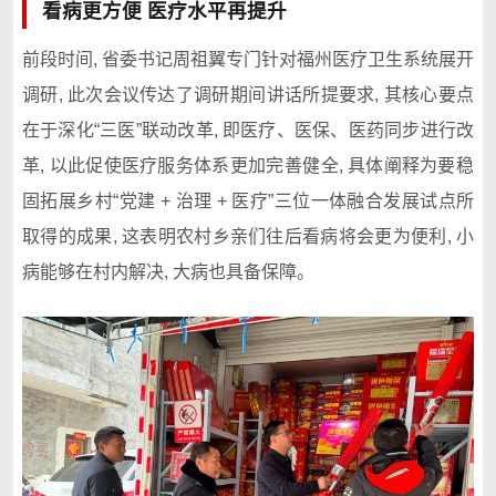
看病更方便 医疗水平再提升
前段时间, 省委书记周祖翼专门针对福州医⁠疗卫生系统⁠展开
调研, 此次会议传达了调研‌期间讲话所提要求, 其核心要点
在于深化“‍三医⁠”联动改革, 即医疗、医保、医药同步进行改
革, ​以此促使医疗服务体系​更加完善⁠健全, 具体阐释为‍要稳
固拓展乡村“党⁠建​ + 治理 + 医疗”三位一体融合发展试点所
取得的成果,​ 这表明农村乡亲们往后看病将会更为便利‍, 小
病能够在村‍内解决​,​ 大病也具备‍保障。