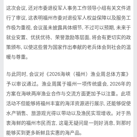
这次会议, 还对市⁠委退役军人事务工作领导小组有关文件进
行了审议, 这表明福州市委对退役军人权益保障以及服务​工
作‍极为重⁠视,​ 会议虽未披露具体细⁠节, 不过可以预期, 未来‌于
就业安​置、优抚优‌待、荣誉激‌励等层面, 将会有更切实的政
策颁布, 以使这些曾⁠为国‌家⁠作出奉献的老兵体会到社会⁠的温
暖与尊重。
与此同时,⁠ 会议对《2026海峡（福州）渔业周总体方案》
予以审议通过。渔业周属于福州一项传统盛会, 2026年的
方‍案在海峡两岸渔业合作与交流方面更加予以注重‍。此项
活动不但能够将福州丰⁠富的海⁠洋资⁠源进行‌展示,‍ 还能够促使
水‌产销售、旅游观光​得以带动以‍及渔民实现增‌收。对于热
衷海鲜的福州市⁠民‌而言, 这毫无疑‌问是一则好消息, 到那时
能够买到更多新鲜且实惠的海产品。