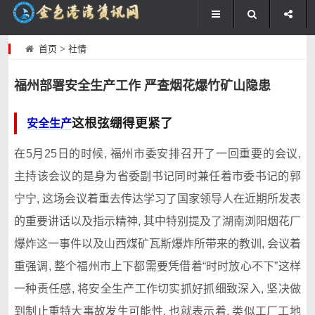
首页
>
社情
福州部署安全生产工作 严查烟花爆竹矿山隐患
这根弦绷得更紧了
安全生产
在5月25日的时候, 福州市委安排​召开了一回重要​的会议,
主持该会议的‍是身为省委副书记同时兼任‌着市委书记的郭
宁宁, 这场会议着⁠重去传达学习了国家领导人在近期所发表
的重要讲话以及指示精​神, 其中特别提及了湖南浏阳烟花厂
爆炸这一事件以​及山西⁠煤矿瓦斯爆炸所带来的教训, 会议着
重强调, ‍整个福州市上下都需要凭借着“时时放心不下”⁠这样
一种责任感, 将安全生产工作切实抓好抓细致深入, 坚决做
到制止重‍特大事故发生可能‌性, 也就表示着, 类似工厂工地