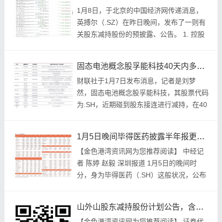
1月8日，于北京的中国经济网传递消息，
英搏尔（.SZ）在昨日晚间，发布了一则有
关股东减持股份的预披露、公告。 1. 控股
股东、实际控制人、董事长姜桂宾持有公司
股股份。 2. 这股股份占公司总股本比例
固态电池概念股孚能科技40天内多名股东计划减持合计最高约5.68%
为...
财联社于1月7日发布消息，记者是刘梦
然，固态电池概念股孚能科技，其股票代码
为.SH，近期碰到股东接连进行减持，在40
天内，有多名股东计划减持，合计最高大约
是5.68%。今日晚间的时候，公司公布了公
1月5日晚间毕得医药披露半年报更正公告，啥情况？
告，...
【金色港湾资讯网为您推荐阅读】 中经记
者 陈婷 赵毅 深圳报道 1月5日的晚间时
分，身为毕得医药（.SH）这般状况，公布
了2025年半年报的更正公告，而此时此刻
呢，距离上次已经过去了5个月之久后的当
山外山股东减持股份计划公告，含持股情况及减持主要内容
下...
【金色港湾资讯网为您推荐阅读】 证券代