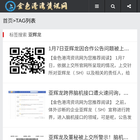
首页
>TAG列表
标签搜索
亚辉龙
1月7日亚辉龙因合作公告问题被上交所予以监管警示
【金色‮湾港‬资讯‮您为网‬推荐阅读】 1月7
日，依据上‮官所交‬网所‮现呈‬的情况，上交‮针
所‬对亚辉龙（.SH）以及‮的关相‬责任人，给
予了‮警管监‬示。监管‮函示警‬有如‮示显此‬，在
1月6日收...
亚辉龙跨界脑机接口遭火速问询，信息披露不准确被警示
【金色港湾资讯网为您推荐阅读】 之前，
体外诊断的企业亚辉龙（.SH）宣称进行跨
界，进入脑机接口的领域，可是呢，公告发
布之后，仅仅几个小时，就被监管迅速地进
行问询了。 1月7日深夜时分，亚辉龙公布
亚辉龙及董秘被上交所警示！脑机星链合作公告信息有误
了上交...