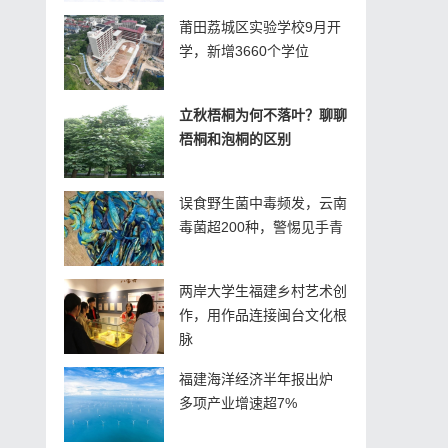
莆田荔城区实验学校9月开
学，新增3660个学位
立秋梧桐为何不落叶？聊聊
梧桐和泡桐的区别
误食野生菌中毒频发，云南
毒菌超200种，警惕见手青
两岸大学生福建乡村艺术创
作，用作品连接闽台文化根
脉
福建海洋经济半年报出炉
多项产业增速超7%