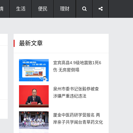
情
生活
便民
理财
最新文章
宜宾高县4.9级地震致1死6
伤 无房屋倒塌
泉州市委书记张毅恭被查
涉嫌严重违纪违法
厦金中医药研学营报名 两
岸亲子共学闽台青草药文化