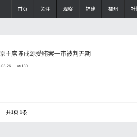
首页
关注
观察
福建
福州
社
原主席陈戌源受贿案一审被判无期
-03-26
130
共
1
页
1
条