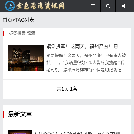
首页
>TAG列表
标签搜索
饮酒
紧急提醒！这两天，福州严查！已有多人被抓……
紧急提醒！这两天，福州严查！已有多人被
抓……。“我酒量很好~众人皆醉我独醒”“我
老司机，漂移压弯样样行~”但是切记切记
，酒后驾驶“驶”不得！福州严查酒驾不放
松，周末请千万注意！
共
1
页
1
条
最新文章
福建公益合唱团唱响周末戏相逢，群众文艺团队