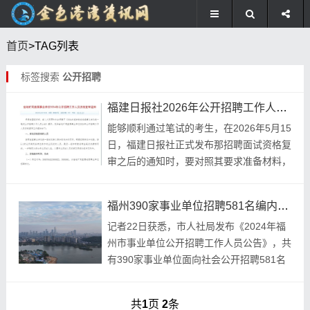
首页
>TAG列表
标签搜索
公开招聘
福建日报社2026年公开招聘工作人员面试资格复审通知
能够顺利通过笔试的考生，在2026年5月15
日，福建日报社正式发布那招聘面试资格复
审之后的通知时，要对照其要求准备材料，
以免错误地错过那个认定环节，进而影响后
续能不能参与面试的资格。 线上复审平台
福州390家事业单位招聘581名编内人员 考生可登录福建就业网报名
入口...
记者22日获悉，市人社局发布《2024年福
州市事业单位公开招聘工作人员公告》，共
有390家事业单位面向社会公开招聘581名
编制内工作人员。 据了解，本次招聘信息
发布在福建就业网（）、福州市人力资源和
共
1
页
2
条
社...