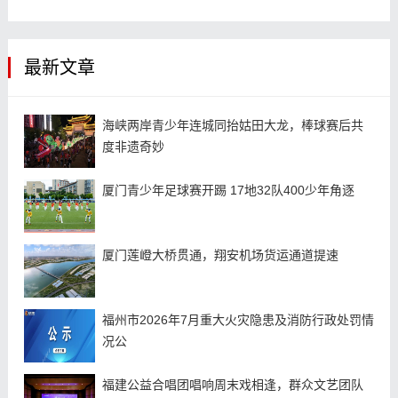
最新文章
海峡两岸青少年连城同抬姑田大龙，棒球赛后共
度非遗奇妙
厦门青少年足球赛开踢 17地32队400少年角逐
厦门莲嶝大桥贯通，翔安机场货运通道提速
福州市2026年7月重大火灾隐患及消防行政处罚情
况公
福建公益合唱团唱响周末戏相逢，群众文艺团队