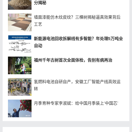
分揭秘
墙面漆能仿木纹皮纹？三棵树揭秘逼真效果背后
工艺
新能源电池回收拆解线有多智能？年处理5万吨全
自动
福州千年古树首次全面体检，告别有病再治
氢燃料电池自研自产，安徽工厂智能产线高效运
转
月季育种专家李淑斌：给中国月季装上‘中国芯’