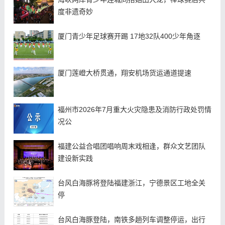
度非遗奇妙
厦门青少年足球赛开踢 17地32队400少年角逐
厦门莲嶝大桥贯通，翔安机场货运通道提速
福州市2026年7月重大火灾隐患及消防行政处罚情
况公
福建公益合唱团唱响周末戏相逢，群众文艺团队
建设新实践
台风白海豚将登陆福建浙江，宁德景区工地全关
停
台风白海豚登陆，南铁多趟列车调整停运，出行