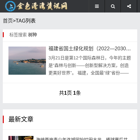
首页
>TAG列表
标签搜索
树种
福建省国土绿化规划（2022—2030年）
3月21日是第12个国际森林日，今年的主题
是“森林与创新——创新型解决方案，创造
更美好世界”。 福建，全国最“绿”省份——
全省森林面积1.21亿亩，森林覆盖率
65.12%、持续保持全国首位，森林蓄积
共
1
页
1
条
量...
最新文章
海峡两岸青少年连城同抬姑田大龙，棒球赛后共