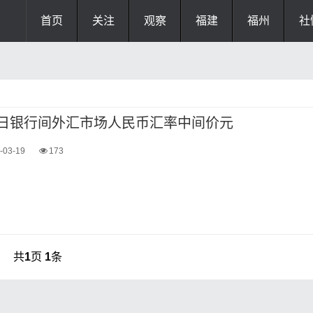
首页
关注
观察
福建
福州
社
月19日银行间外汇市场人民币汇率中间价元
-03-19
173
共
1
页
1
条