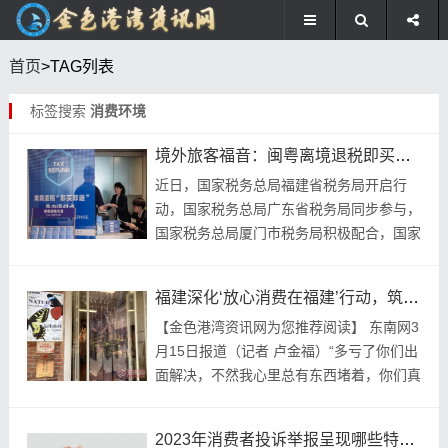
首页
>TAG列表
标签搜索
消费环境
境外旅客福音：闽粤离境退税即买即退跨省互认
近日，国家税务总局福建省税务局开启行
动，国家税务总局广东省税务局同步参与，
国家税务总局厦门市税务局积极配合，国家
税务总局深圳市税务局携手共进，共同推动
离境退税“即买即退”跨省市互认举措。自4
福建深化‘放心消费在福建’行动，筑牢消费安全底线
月1日起始...
【金色港湾资讯网为您推荐阅读】 东南网3
月15日报道（记者 卢金福）“多亏了你们出
面解决，不然我心里总有东西堵着，你们真
的值得一面锦旗。”春节期间，从深圳来福
州旅游的古女士因住宿纠纷向市场监管部门
2023年消费者投诉举报呈现哪些特点？
求助...