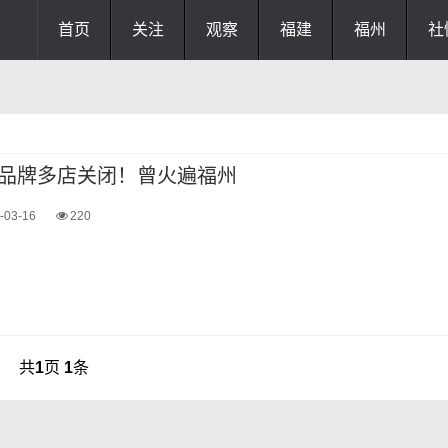
首页
关注
观察
福建
福州
社
品牌多店关闭！曾火遍福州
-03-16
220
共
1
页
1
条