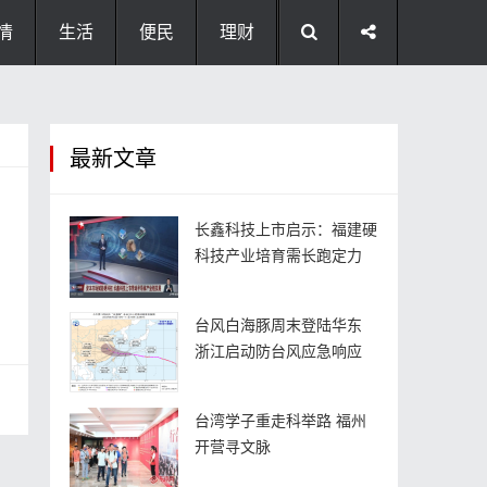
情
生活
便民
理财
最新文章
长鑫科技上市启示：福建硬
科技产业培育需长跑定力
台风白海豚周末登陆华东
浙江启动防台风应急响应
台湾学子重走科举路 福州
开营寻文脉