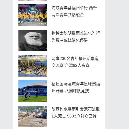
海峡青年荟福州举行 两千
两岸青年共话融合
物种太聪明反而难进化？行
为缓冲或让演化停滞
两岸230名青年福州跆拳道
交流赛 台湾62人参赛
福建国际友城青年足球赛福
州开幕 八国球队竞技
陕西柞水暴雨引发泥石流致
1人死亡 5603户群众已转