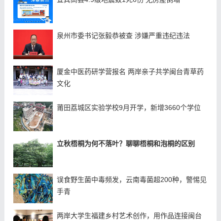
泉州市委书记张毅恭被查 涉嫌严重违纪违法
厦金中医药研学营报名 两岸亲子共学闽台青草药
文化
莆田荔城区实验学校9月开学，新增3660个学位
立秋梧桐为何不落叶？聊聊梧桐和泡桐的区别
误食野生菌中毒频发，云南毒菌超200种，警惕见
手青
两岸大学生福建乡村艺术创作，用作品连接闽台