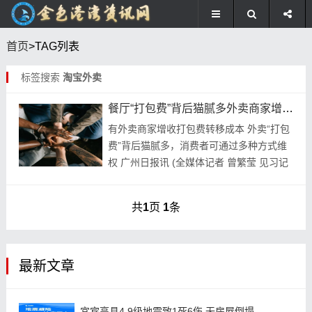
首页
>TAG列表
标签搜索
淘宝外卖
餐厅“打包费”背后猫腻多外卖商家增收转移成本
有外卖商家增收打包费转移成本 外卖“打包
费”背后猫腻多，消费者可通过多种方式维
权 广州日报讯 (全媒体记者 曾繁莹 见习记
者 吕惠)堂食打包、外卖点餐打包，餐厅会
收取一定的打包费。近日，有消费者反
共
1
页
1
条
映，...
最新文章
宜宾高县4.9级地震致1死6伤 无房屋倒塌