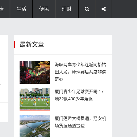
情
生活
便民
理财
最新文章
海峡两岸青少年连城同抬姑
田大龙，棒球赛后共度非遗
奇妙
全
厦门青少年足球赛开踢 17
地32队400少年角逐
厦门莲嶝大桥贯通，翔安机
场货运通道提速