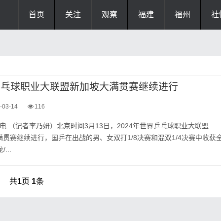
首页
关注
观察
福建
福州
社
界乒乓球职业大联盟新加坡大满贯赛继续进行
-03-14
116
日电 （记者李乃妍）北京时间3月13日，2024年世界乒乓球职业大联盟
满贯赛继续进行，国乒在出战的男、女双打1/8决赛和混双1/4决赛中收获
...
共
1
页
1
条