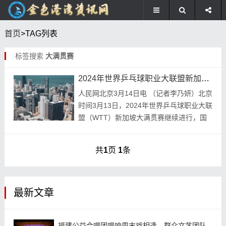
首页
>TAG列表
标签搜索
大满贯赛
2024年世界乒乓球职业大联盟新加坡大满贯赛继续进行
人民网北京3月14日电 （记者李乃妍）北京
时间3月13日，2024年世界乒乓球职业大联
盟（WTT）新加坡大满贯赛继续进行，国
乒在出战的男、女双打1/8决赛和混双1/4决
赛中收获全胜。 男双比赛，马龙/...
共
1
页
1
条
最新文章
福建公益合唱团唱响周末戏相逢，群众文艺团队