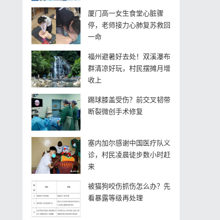
厦门高一女生食堂心脏骤
停，老师接力心肺复苏救回
一命
福州避暑好去处！双溪瀑布
群清凉好玩，村民摆摊月增
收上
踢球膝盖受伤？前交叉韧带
断裂微创手术修复
塞内加尔感谢中国医疗队义
诊，村民凌晨徒步数小时赶
来
被猫狗咬伤抓伤怎么办？先
看暴露等级再处理