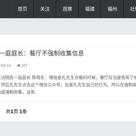
首页
关注
观察
福建
福州
社
一庭庭长：餐厅不强制收集信息
-03-14
167
民法院民一庭庭长 陈晓东：理由是孔先生点餐的时候，餐厅应当是告知了
，然后孔先生点击这个微信公众号，也是孔先生自己的行为。所以在强制
成强制收集，没有...
共
1
页
1
条