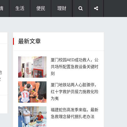
情
生活
便民
理财
最新文章
厦门校园AED成功救人，公
共场所配置急救设备关键时
他
刻
收
厦门地铁站两人心脏骤停，
红十字救护员接力施救化险
为夷
福建蛇伤高发季来临，最新
急救理念替代捆扎老办法