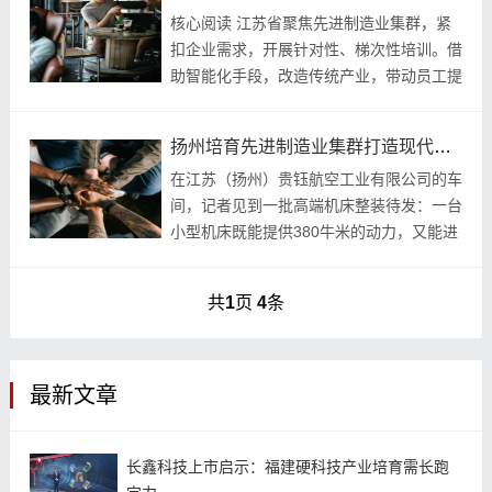
核心阅读 江苏省聚焦先进制造业集群，紧
扣企业需求，开展针对性、梯次性培训。借
助智能化手段，改造传统产业，带动员工提
升技能；针对新兴产业，探索订单式实训，
促进高校毕业生快学技能、顺利就业。 打
扬州培育先进制造业集群打造现代化产业体系
开电脑、登...
在江苏（扬州）贵钰航空工业有限公司的车
间，记者见到一批高端机床整装待发：一台
小型机床既能提供380牛米的动力，又能进
行往复铣削的镜面加工，可加工1.5万米以
上高空飞行器的特殊零件；另一台大型半导
共
1
页
4
条
体加工...
最新文章
长鑫科技上市启示：福建硬科技产业培育需长跑