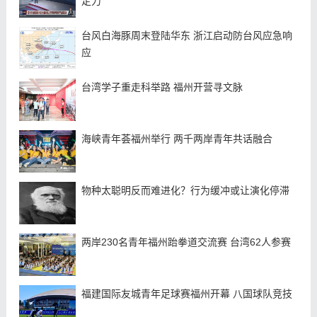
定力
台风白海豚周末登陆华东 浙江启动防台风应急响
应
台湾学子重走科举路 福州开营寻文脉
海峡青年荟福州举行 两千两岸青年共话融合
物种太聪明反而难进化？行为缓冲或让演化停滞
两岸230名青年福州跆拳道交流赛 台湾62人参赛
福建国际友城青年足球赛福州开幕 八国球队竞技