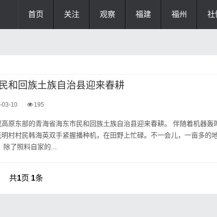
首页
关注
观察
福建
福州
社
民和回族土族自治县迎来春耕
-03-10
195
藏高原东部的青海省海东市民和回族土族自治县迎来春耕。 伴随着机器轰
光明村村民韩海英双手紧握播种机，在田野上忙碌。不一会儿，一亩多的
除了照料自家的...
共
1
页
1
条