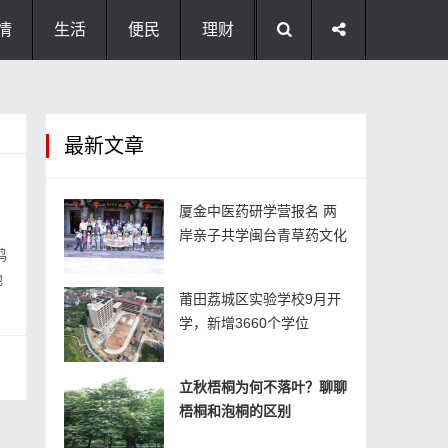
情
生活
便民
理财
最新文章
厦金中医药研学营报名 两
岸亲子共学闽台青草药文化
鸣
地
莆田荔城区实验学校9月开
学，新增3660个学位
立秋梧桐为何不落叶？聊聊
梧桐和泡桐的区别