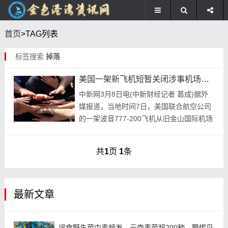
首页
>TAG列表
标签搜索
掉落
美国一架新飞机短暂关闭涉事机场一条跑道掉落
中新网3月8日电(中新财经记者 葛成)据外
媒报道，当地时间7日，美国联合航空公司
的一架波音777-200飞机从旧金山国际机场
起飞后不久轮胎掉落，随后改道迫降。社交
媒体上的视频显示，涉事飞机在起飞的过
共
1
页
1
条
程...
最新文章
误食野生菌中毒频发，云南毒菌超200种，警惕见