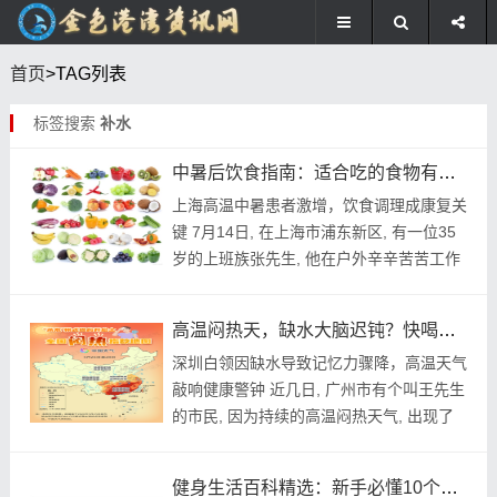
首页
>TAG列表
标签搜索
补水
中暑后饮食指南：适合吃的食物有哪些，快来看这里
上海高温中暑患者激增，饮食调理成康复关
键 7月14日, 在上海市浦东新区, 有一位35
岁的上班族张先生, 他在户外辛辛苦苦工作
了两小时之后, 突然间就感觉头晕恶心, 而
且体温一下子飙升到了39.2℃,...
高温闷热天，缺水大脑迟钝？快喝水防认知障碍！
深圳白领因缺水导致记忆力骤降，高温天气
敲响健康警钟 近几日, 广州‍市有个叫王先生
的市民‌, 因为持续的高温​闷热天气​, 出现了
头晕、以及注意力不集中这类症状‌, 之后前
往医院去做检查, 结果被告知...
健身生活百科精选：新手必懂10个健身常识