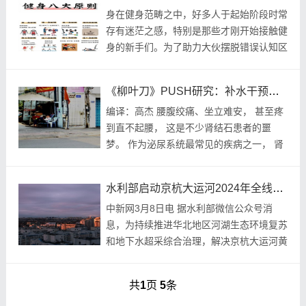
身在健身范畴之中，好多人于起始阶段时常
存有迷茫之感，特别是那些才刚开始接触健
身的新手们。为了助力大伙摆脱错误认知区
域，接下来会去分享十个关键的健身知识，
以便让你能够镇定自若地面对挑战。 1. 力
《柳叶刀》PUSH研究：补水干预对肾结石复发效果几何
量训练...
编译：高杰 腰腹绞痛、坐立难安， 甚至疼
到直不起腰， 这是不少肾结石患者的噩
梦。 作为泌尿系统最常见的疾病之一， 肾
结石不仅发作时痛苦难忍， 复发率更是居
高不下。 长久以来， “多喝水”一直被奉为
水利部启动京杭大运河2024年全线贯通补水方案
预...
中新网3月8日电 据水利部微信公众号消
息，为持续推进华北地区河湖生态环境复苏
和地下水超采综合治理，解决京杭大运河黄
河以北河段断水问题，增加大运河全线有水
时长，水利部于近日印发《京杭大运河
共
1
页
5
条
2024年全线...