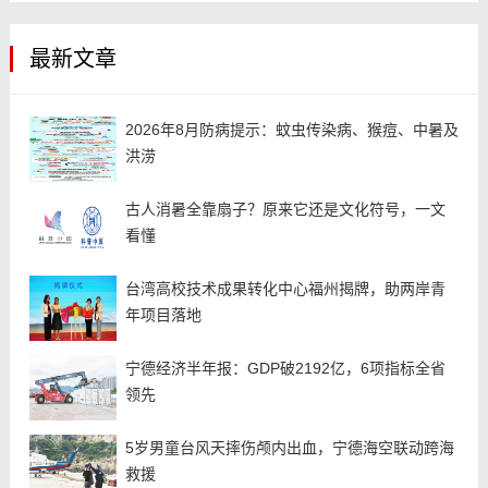
最新文章
2026年8月防病提示：蚊虫传染病、猴痘、中暑及
洪涝
古人消暑全靠扇子？原来它还是文化符号，一文
看懂
台湾高校技术成果转化中心福州揭牌，助两岸青
年项目落地
宁德经济半年报：GDP破2192亿，6项指标全省
领先
5岁男童台风天摔伤颅内出血，宁德海空联动跨海
救援