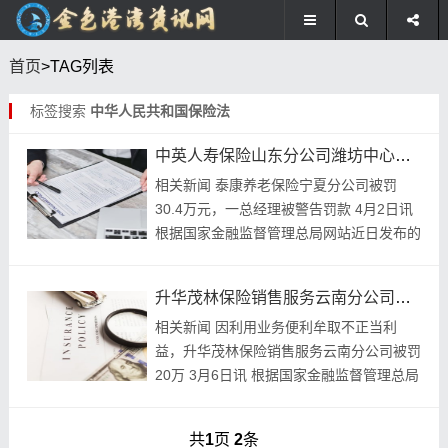
首页
>TAG列表
标签搜索
中华人民共和国保险法
中英人寿保险山东分公司潍坊中心支公司被罚29万元
相关新闻 泰康养老保险宁夏分公司被罚
30.4万元，一总经理被警告罚款 4月2日讯
根据国家金融监督管理总局网站近日发布的
行政处罚信息公开表（宁金罚决字
〔2024〕4号）显示，因跨区域经营保险业
升华茂林保险销售服务云南分公司被罚20万
务;未按...
相关新闻 因利用业务便利牟取不正当利
益，升华茂林保险销售服务云南分公司被罚
20万 3月6日讯 根据国家金融监督管理总局
网站近日发布的行政处罚信息公开表（云金
罚决字〔2024〕20号）显示，因利用业务
共
1
页
2
条
便...