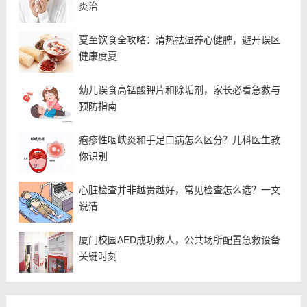
炎治
夏至饮食全攻略：清热祛湿养心健脾，避开误区
健康度夏
幼儿误食高锰酸钾片和除垢剂，家长必看急救与
预防指南
疱疹性咽峡炎和手足口病怎么区分？儿科医生教
你识别
心脏检查并非越贵越好，常见检查怎么选？一文
说清
厦门校园AED成功救人，公共场所配置急救设备
关键时刻