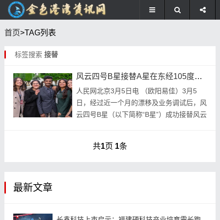
首页
>TAG列表
标签搜索
接替
风云四号B星接替A星在东经105度静止轨道上恢复业务服务
人民网北京3月5日电 （欧阳易佳）3月5
日，经过近一个月的漂移及业务调试后，风
云四号B星（以下简称“B星”）成功接替风云
四号A星（以下简称“A星”），在东经105度
的静止轨道上恢复业务服务。中国气象局...
共
1
页
1
条
最新文章
长鑫科技上市启示：福建硬科技产业培育需长跑