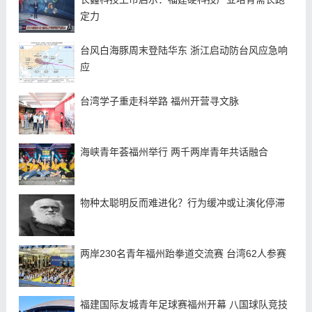
定力
台风白海豚周末登陆华东 浙江启动防台风应急响
应
台湾学子重走科举路 福州开营寻文脉
海峡青年荟福州举行 两千两岸青年共话融合
物种太聪明反而难进化？行为缓冲或让演化停滞
两岸230名青年福州跆拳道交流赛 台湾62人参赛
福建国际友城青年足球赛福州开幕 八国球队竞技