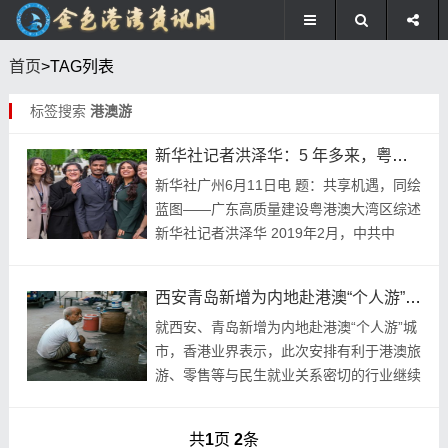
首页
>TAG列表
标签搜索
港澳游
新华社记者洪泽华：5 年多来，粤港澳大湾区建设成果丰硕
新华社广州6月11日电 题：共享机遇，同绘
蓝图——广东高质量建设粤港澳大湾区综述
新华社记者洪泽华 2019年2月，中共中
央、国务院公开发布《粤港澳大湾区发展规
划纲要》。5年多以来，粤港澳大湾区内软
西安青岛新增为内地赴港澳“个人游”城市
硬...
就西安、青岛新增为内地赴港澳“个人游”城
市，香港业界表示，此次安排有利于港澳旅
游、零售等与民生就业关系密切的行业继续
发展，业界将陆续推出各项特色活动，让
“流量”变“留量”，进一步增强香港经济发展
共
1
页
2
条
能力。...