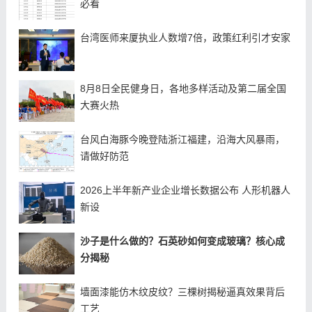
必看
台湾医师来厦执业人数增7倍，政策红利引才安家
8月8日全民健身日，各地多样活动及第二届全国
大赛火热
台风白海豚今晚登陆浙江福建，沿海大风暴雨，
请做好防范
2026上半年新产业企业增长数据公布 人形机器人
新设
沙子是什么做的？石英砂如何变成玻璃？核心成
分揭秘
墙面漆能仿木纹皮纹？三棵树揭秘逼真效果背后
工艺