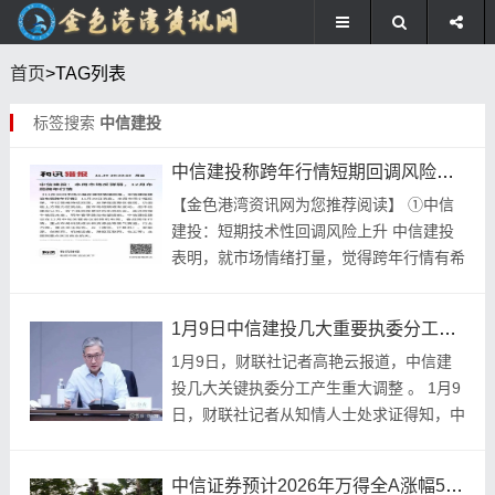
首页
>TAG列表
标签搜索
中信建投
中信建投称跨年行情短期回调风险升，华泰证券指春季躁动转向轮动概率升
【金色港湾资讯网为您推荐阅读】 ①中信
建投：短期技术性回调风险上升 中信建投
表明，就市场情绪打量，觉得跨年行情有希
望持续演绎，不过短期技术性回调风险有所
提升。整体说来，中信建投持续看淡跨年行
1月9日中信建投几大重要执委分工大调整，财富委主任轮岗
情，领域关...
1月9日，财联社记者高艳云报道，中信建
投几大关键执委分工产生重大调整 。 1月9
日，财联社记者从知情人士处求证得知，中
信建投证券党委委员、执委委员黄凌担任财
富委主任，不再兼任中信建投基金董事长，
中信证券预计2026年万得全A涨幅5%-10%，中金谈12月市场
承担担...