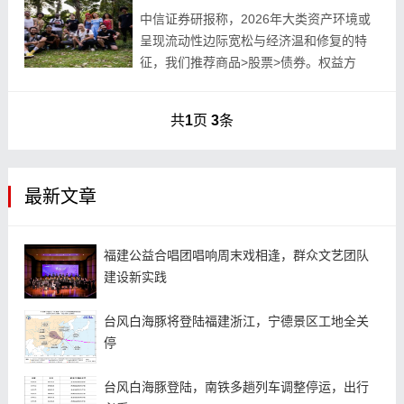
中信证券研报称，2026年大类资产环境或
呈现流动性边际宽松与经济温和修复的特
征，我们推荐商品>股票>债券。权益方
面，我们预计2026年万得全A全年涨幅
5%-10%；港股预计迎来业绩触底反弹+第
共
1
页
3
条
二轮估值...
最新文章
福建公益合唱团唱响周末戏相逢，群众文艺团队
建设新实践
台风白海豚将登陆福建浙江，宁德景区工地全关
停
台风白海豚登陆，南铁多趟列车调整停运，出行