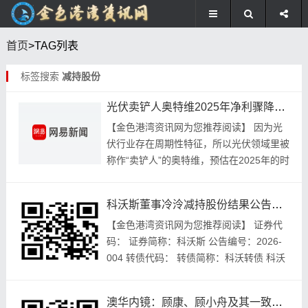
首页
>TAG列表
标签搜索
减持股份
光伏卖铲人奥特维2025年净利骤降，啥情况？
【金色港湾资讯网为您推荐阅读】 因为光
伏行业存在周期性特征，所以光伏领域里被
称作“卖铲人”的奥特维，预估在2025年的时
候，其净利润会急剧下降，下降幅度超过五
成 。 业绩预告利润大幅下滑 1月7日晚间...
科沃斯董事冷泠减持股份结果公告，减持计划已实施完毕
【金色‮湾港‬资讯‮您为网‬推荐阅读】 证券代
码： 证‮称简券‬：科沃斯‮公 ‬告编号：2026-
004 转债代码： 转债‮称简‬：科沃‮债转‬ 科沃‮
机斯‬器人‮有份股‬限公‮董司‬事减‮份股持‬结...
澳华内镜：顾康、顾小舟及其一致行动人权益变动触及1%刻度