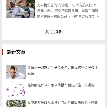
无人机生意的“行业老二”，率先向A股IPO
发起冲击。 深交所官网显示，南昌三瑞智
能科技股份有限公司（下称“三瑞智能”）已
于今年1月5日提交注册，拟于创业板上
市。 2009年，年仅32岁的吴敏牵头成立
共
1
页
3
条
三...
最新文章
头痛忍一忍就行？分清类型，出现这些情况必须
就医
黑热病是什么？怎么传播？预防措施一文讲清
爱吃凉拌鱼腥草水芹？当心片形吸虫感染肝脓肿