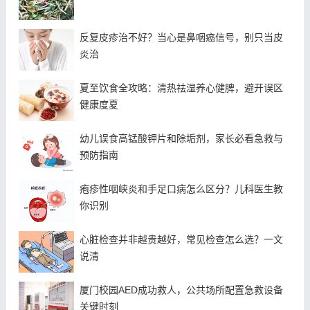
反复皮疹治不好？当心是鼻咽癌信号，别只当皮
炎治
夏至饮食全攻略：清热祛湿养心健脾，避开误区
健康度夏
幼儿误食高锰酸钾片和除垢剂，家长必看急救与
预防指南
疱疹性咽峡炎和手足口病怎么区分？儿科医生教
你识别
心脏检查并非越贵越好，常见检查怎么选？一文
说清
厦门校园AED成功救人，公共场所配置急救设备
关键时刻