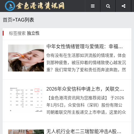
首页
>TAG列表
标签搜索
独立性
中年女性情绪管理与爱情观：幸福后福的关键
你有没有在生活那如洪流般的情境里，体会
到那种疲惫，被压抑着的情绪致使心越发沉
重？我们常常为了爱和责任而奔波奔跑，然
而却忽略忽略了首先需要去安抚的，实际上
是自己内心的风声呀。 倾听内心的声音 就
2026年众安信科申请上市，关联交易异常，独立性存疑
如同于风...
【金色港湾资讯网为您推荐阅读】 于2026
年1月5日，众安信科（深圳）股份有限公
司朝着联交所主板递交上市申请，这里的众
安信科（深圳）股份有限公司也被简称为
“众安信科”或者“公司”，而工银国际以及国
无人机行业老二三瑞智能冲击A股，这些问题引关注
联证...